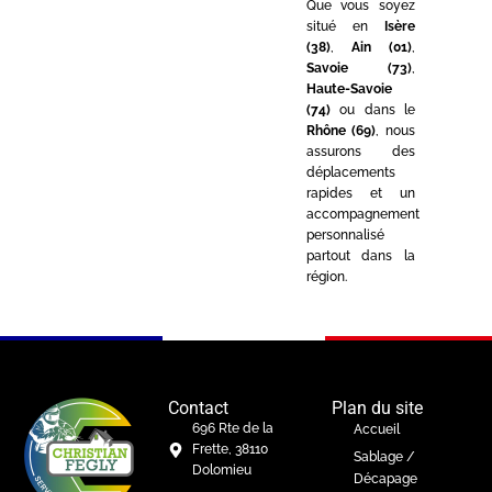
Que vous soyez
situé en
Isère
(38)
,
Ain (01)
,
Savoie (73)
,
Haute-Savoie
(74)
ou dans le
Rhône (69)
, nous
assurons des
déplacements
rapides et un
accompagnement
personnalisé
partout dans la
région.
Contact
Plan du site
696 Rte de la
Accueil
Frette, 38110
Sablage /
Dolomieu
Décapage