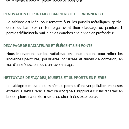
traitements sur métal, pierre, béton ou bois brut.
RÉNOVATION DE PORTAILS, BARRIÈRES ET FERRONNERIES
Le sablage est idéal pour remettre à nu les portails métalliques, garde-
corps ou barrières en fer forgé avant thermolaquage ou peinture. Il
permet d’éliminer la rouille et les couches anciennes en profondeur.
DÉCAPAGE DE RADIATEURS ET ÉLÉMENTS EN FONTE
Nous intervenons sur les radiateurs en fonte anciens pour retirer les
anciennes peintures, poussières incrustées et traces de corrosion, en
vue d’une rénovation ou d’un revernissage.
NETTOYAGE DE FAÇADES, MURETS ET SUPPORTS EN PIERRE
Le sablage des surfaces minérales permet d’enlever pollution, mousses
et résidus sans altérer la texture d’origine. Il s’applique sur les façades en
brique, pierre naturelle, murets ou cheminées extérieures.