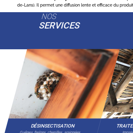
de-Lans). Il permet une diffusion lente et efficace du produ
NOS
SERVICES
DÉSINSECTISATION
TRAIT
Guêpes, frelons, chenilles, araignées…
Imprég