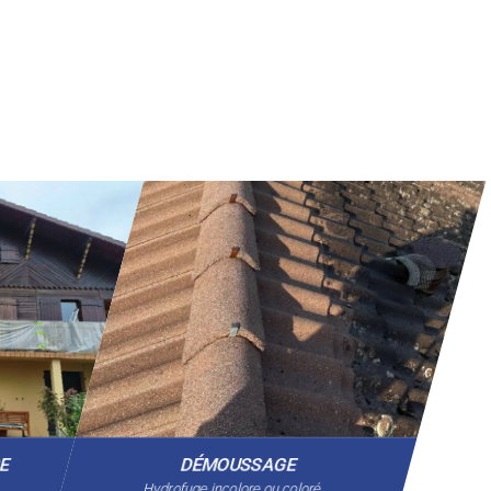
GE
DÉMOUSSAGE
Hydrofuge incolore ou coloré