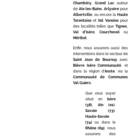
Chambéry
,
Grand Lac
autour
de
Aix-les-Bains
,
Arlysère
pour
Albertville
, ou encore la
Haute
Tarentaise
et
Val Vanoise
pour
des localités telles que
Tignes
,
Val d’Isère
,
Courchevel
ou
Méribel
.
Enfin, nous assurons aussi des
interventions dans le secteur de
Saint Jean de Bournay
avec
Bièvre Isère Communauté
, et
dans la région d’
Aoste
, via la
Communauté de Communes
Val Guiers
.
Que vous soyez
situé en
Isère
(38)
,
Ain (01)
,
Savoie (73)
,
Haute-Savoie
(74)
ou dans le
Rhône (69)
, nous
assurons des