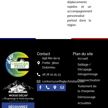
déplacements
rapides et un
accompagnement
personnalisé
partout dans la
région.
Contact
Plan du site
696 Rte de la
Accueil
Frette, 38110
Sablage /
Dolomieu
Décapage
Aérogommage
06 76 10 25 23
Désinsectisation
contact@sarlfeglychristian.com
Traitement de
la charpente
Démoussage
Actualités
DÉCOUVREZ