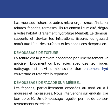
Les mousses, lichens et autres micro-organismes s’installe
toitures, façades, terrasses… Ils retiennent l’humidité, dé
à votre habitat (Traitement hydrofuge Méribel). Le démouss
supports et d’éviter les infiltrations, fissures ou gli
matériaux, l’état des surfaces et les conditions d’exposition.
DÉMOUSSAGE DE TOITURE
La toiture est la première concernée par l’encrassement vég
ardoise, fibrociment ou bac acier, avec des technique
nettoyage est suivi, si nécessaire, d’un
traitement
hyd
couverture et retarder la repousse.
DÉMOUSSAGE DE FAÇADE SUR MÉRIBEL
Les façades, particulièrement exposées au nord ou à 
mousses et moisissures. Nous intervenons sur enduits, crép
leur porosité. Un démoussage régulier permet de conserver 
revêtements extérieurs.