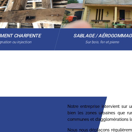
EMENT CHARPENTE
SABLAGE / AÉROGOMMA
nation ou injection
Sur bois, fer et pierre
Notre entreprise intervient sur
bien les zones urbaines que ru
communes et d’agglomérations lo
Nous nous déplaçons régulièrem