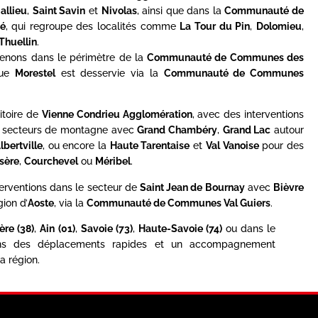
allieu
,
Saint Savin
et
Nivolas
, ainsi que dans la
Communauté de
é
, qui regroupe des localités comme
La Tour du Pin
,
Dolomieu
,
Thuellin
.
rvenons dans le périmètre de la
Communauté de Communes des
que
Morestel
est desservie via la
Communauté de Communes
itoire de
Vienne Condrieu Agglomération
, avec des interventions
es secteurs de montagne avec
Grand Chambéry
,
Grand Lac
autour
lbertville
, ou encore la
Haute Tarentaise
et
Val Vanoise
pour des
Isère
,
Courchevel
ou
Méribel
.
terventions dans le secteur de
Saint Jean de Bournay
avec
Bièvre
gion d’
Aoste
, via la
Communauté de Communes Val Guiers
.
sère (38)
,
Ain (01)
,
Savoie (73)
,
Haute-Savoie (74)
ou dans le
ons des déplacements rapides et un accompagnement
a région.