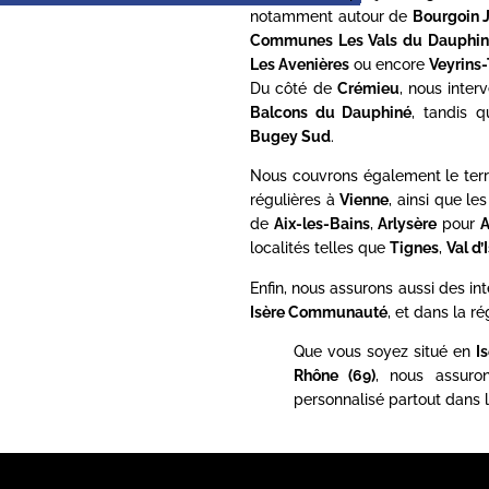
notamment autour de
Bourgoin J
Communes Les Vals du Dauphin
Les Avenières
ou encore
Veyrins-
Du côté de
Crémieu
, nous inte
Balcons du Dauphiné
, tandis 
Bugey Sud
.
Nous couvrons également le terr
régulières à
Vienne
, ainsi que l
de
Aix-les-Bains
,
Arlysère
pour
A
localités telles que
Tignes
,
Val d’
Enfin, nous assurons aussi des in
Isère Communauté
, et dans la ré
Que vous soyez situé en
I
Rhône (69)
, nous assur
personnalisé partout dans l