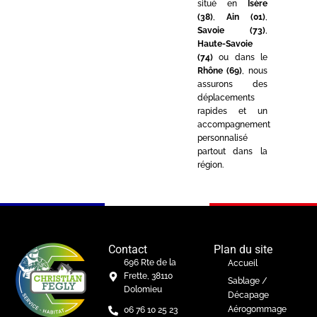
situé en
Isère
(38)
,
Ain (01)
,
Savoie (73)
,
Haute-Savoie
(74)
ou dans le
Rhône (69)
, nous
assurons des
déplacements
rapides et un
accompagnement
personnalisé
partout dans la
région.
Contact
Plan du site
696 Rte de la
Accueil
Frette, 38110
Sablage /
Dolomieu
Décapage
Aérogommage
06 76 10 25 23