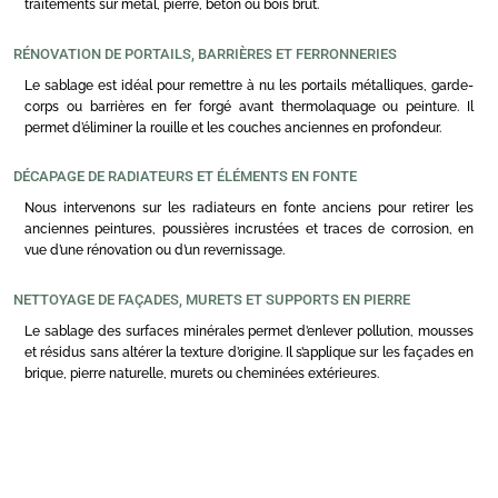
traitements sur métal, pierre, béton ou bois brut.
RÉNOVATION DE PORTAILS, BARRIÈRES ET FERRONNERIES
Le sablage est idéal pour remettre à nu les portails métalliques, garde-
corps ou barrières en fer forgé avant thermolaquage ou peinture. Il
permet d’éliminer la rouille et les couches anciennes en profondeur.
DÉCAPAGE DE RADIATEURS ET ÉLÉMENTS EN FONTE
Nous intervenons sur les radiateurs en fonte anciens pour retirer les
anciennes peintures, poussières incrustées et traces de corrosion, en
vue d’une rénovation ou d’un revernissage.
NETTOYAGE DE FAÇADES, MURETS ET SUPPORTS EN PIERRE
Le sablage des surfaces minérales permet d’enlever pollution, mousses
et résidus sans altérer la texture d’origine. Il s’applique sur les façades en
brique, pierre naturelle, murets ou cheminées extérieures.