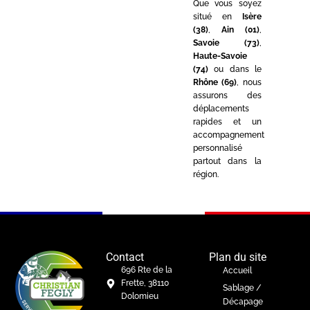
Que vous soyez
situé en
Isère
(38)
,
Ain (01)
,
Savoie (73)
,
Haute-Savoie
(74)
ou dans le
Rhône (69)
, nous
assurons des
déplacements
rapides et un
accompagnement
personnalisé
partout dans la
région.
Contact
Plan du site
696 Rte de la
Accueil
Frette, 38110
Sablage /
Dolomieu
Décapage