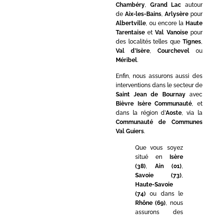
Chambéry
,
Grand Lac
autour
de
Aix-les-Bains
,
Arlysère
pour
Albertville
, ou encore la
Haute
Tarentaise
et
Val Vanoise
pour
des localités telles que
Tignes
,
Val d’Isère
,
Courchevel
ou
Méribel
.
Enfin, nous assurons aussi des
interventions dans le secteur de
Saint Jean de Bournay
avec
Bièvre Isère Communauté
, et
dans la région d’
Aoste
, via la
Communauté de Communes
Val Guiers
.
Que vous soyez
situé en
Isère
(38)
,
Ain (01)
,
Savoie (73)
,
Haute-Savoie
(74)
ou dans le
Rhône (69)
, nous
assurons des