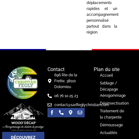
déplacements
rapides et un
accompagnement
personnalisé
partout dans la
région.
Contact
Plan du site
696 Rte de la
Accueil
Frette, 38110
Sablage /
Dolomieu
Décapage
Aérogommage
06 76 10 25 23
Désinsectisation
contact@sarlfeglychristian.com
Traitement de
la charpente
Démoussage
Actualités
DÉCOUVREZ