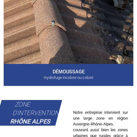
DÉMOUSSAGE
Hydrofuge incolore ou coloré
ZONE
D'INTERVENTION
Notre entreprise intervient sur
une large zone en région
RHÔNE ALPES
Auvergne-Rhône-Alpes,
couvrant aussi bien les zones
urbaines que rurales grâce à