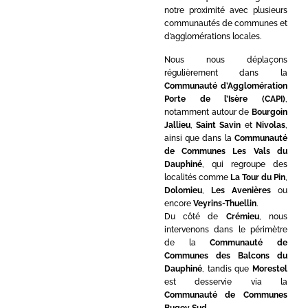
notre proximité avec plusieurs
communautés de communes et
d’agglomérations locales.
Nous nous déplaçons
régulièrement dans la
Communauté d’Agglomération
Porte de l’Isère (CAPI)
,
notamment autour de
Bourgoin
Jallieu
,
Saint Savin
et
Nivolas
,
ainsi que dans la
Communauté
de Communes Les Vals du
Dauphiné
, qui regroupe des
localités comme
La Tour du Pin
,
Dolomieu
,
Les Avenières
ou
encore
Veyrins-Thuellin
.
Du côté de
Crémieu
, nous
intervenons dans le périmètre
de la
Communauté de
Communes des Balcons du
Dauphiné
, tandis que
Morestel
est desservie via la
Communauté de Communes
Bugey Sud
.