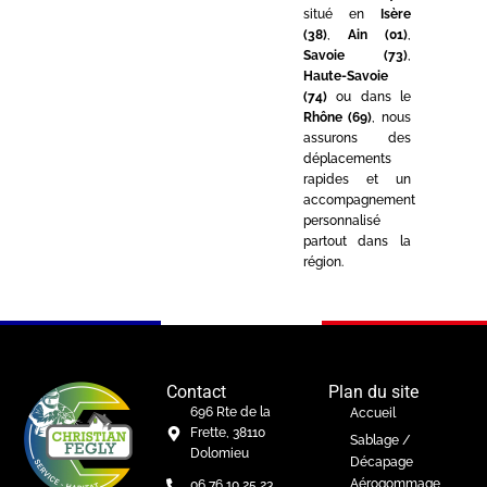
situé en
Isère
(38)
,
Ain (01)
,
Savoie (73)
,
Haute-Savoie
(74)
ou dans le
Rhône (69)
, nous
assurons des
déplacements
rapides et un
accompagnement
personnalisé
partout dans la
région.
Contact
Plan du site
696 Rte de la
Accueil
Frette, 38110
Sablage /
Dolomieu
Décapage
Aérogommage
06 76 10 25 23