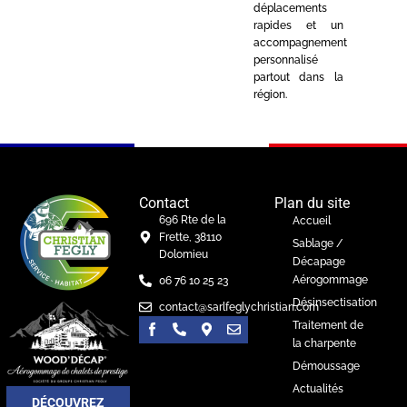
déplacements
rapides et un
accompagnement
personnalisé
partout dans la
région.
Contact
Plan du site
696 Rte de la
Accueil
Frette, 38110
Sablage /
Dolomieu
Décapage
Aérogommage
06 76 10 25 23
Désinsectisation
contact@sarlfeglychristian.com
Traitement de
la charpente
Démoussage
Actualités
DÉCOUVREZ