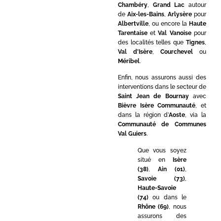
Chambéry
,
Grand Lac
autour
de
Aix-les-Bains
,
Arlysère
pour
Albertville
, ou encore la
Haute
Tarentaise
et
Val Vanoise
pour
des localités telles que
Tignes
,
Val d’Isère
,
Courchevel
ou
Méribel
.
Enfin, nous assurons aussi des
interventions dans le secteur de
Saint Jean de Bournay
avec
Bièvre Isère Communauté
, et
dans la région d’
Aoste
, via la
Communauté de Communes
Val Guiers
.
Que vous soyez
situé en
Isère
(38)
,
Ain (01)
,
Savoie (73)
,
Haute-Savoie
(74)
ou dans le
Rhône (69)
, nous
assurons des