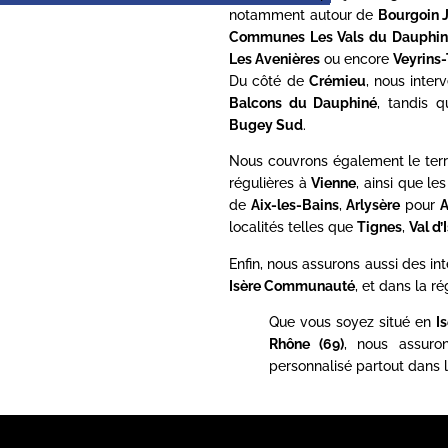
notamment autour de
Bourgoin J
Communes Les Vals du Dauphin
Les Avenières
ou encore
Veyrins-
Du côté de
Crémieu
, nous inte
Balcons du Dauphiné
, tandis 
Bugey Sud
.
Nous couvrons également le terr
régulières à
Vienne
, ainsi que l
de
Aix-les-Bains
,
Arlysère
pour
A
localités telles que
Tignes
,
Val d’
Enfin, nous assurons aussi des in
Isère Communauté
, et dans la ré
Que vous soyez situé en
I
Rhône (69)
, nous assur
personnalisé partout dans l