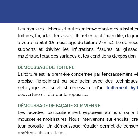
Les mousses, lichens et autres micro-organismes s’installe
toitures, façades, terrasses… Ils retiennent l’humidité, dé
à votre habitat (Démoussage de toiture Vienne). Le démouss
supports et d’éviter les infiltrations, fissures ou gli
matériaux, l’état des surfaces et les conditions d’exposition.
DÉMOUSSAGE DE TOITURE
La toiture est la première concernée par l’encrassement vég
ardoise, fibrociment ou bac acier, avec des technique
nettoyage est suivi, si nécessaire, d’un
traitement
hyd
couverture et retarder la repousse.
DÉMOUSSAGE DE FAÇADE SUR VIENNE
Les façades, particulièrement exposées au nord ou à 
mousses et moisissures. Nous intervenons sur enduits, crép
leur porosité. Un démoussage régulier permet de conserver 
revêtements extérieurs.