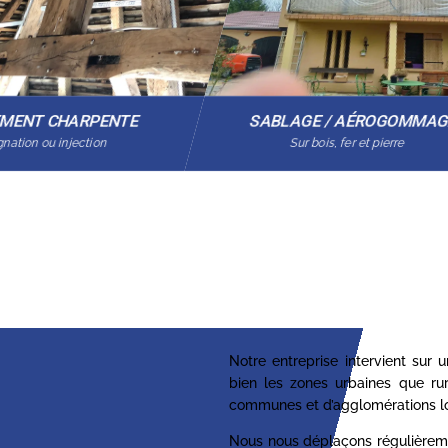
EMENT CHARPENTE
SABLAGE / AÉROGOMMA
nation ou injection
Sur bois, fer et pierre
Notre entreprise intervient sur
bien les zones urbaines que ru
communes et d’agglomérations lo
Nous nous déplaçons régulièrem