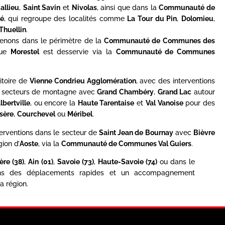
allieu
,
Saint Savin
et
Nivolas
, ainsi que dans la
Communauté de
é
, qui regroupe des localités comme
La Tour du Pin
,
Dolomieu
,
Thuellin
.
rvenons dans le périmètre de la
Communauté de Communes des
que
Morestel
est desservie via la
Communauté de Communes
itoire de
Vienne Condrieu Agglomération
, avec des interventions
es secteurs de montagne avec
Grand Chambéry
,
Grand Lac
autour
lbertville
, ou encore la
Haute Tarentaise
et
Val Vanoise
pour des
Isère
,
Courchevel
ou
Méribel
.
terventions dans le secteur de
Saint Jean de Bournay
avec
Bièvre
gion d’
Aoste
, via la
Communauté de Communes Val Guiers
.
sère (38)
,
Ain (01)
,
Savoie (73)
,
Haute-Savoie (74)
ou dans le
ons des déplacements rapides et un accompagnement
a région.