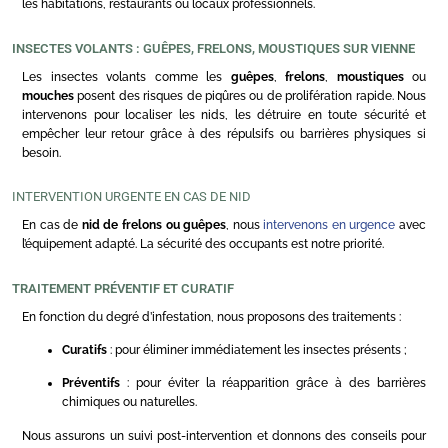
les habitations, restaurants ou locaux professionnels.
INSECTES VOLANTS : GUÊPES, FRELONS, MOUSTIQUES SUR VIENNE
Les insectes volants comme les
guêpes
,
frelons
,
moustiques
ou
mouches
posent des risques de piqûres ou de prolifération rapide. Nous
intervenons pour localiser les nids, les détruire en toute sécurité et
empêcher leur retour grâce à des répulsifs ou barrières physiques si
besoin.
INTERVENTION URGENTE EN CAS DE NID
En cas de
nid de frelons ou guêpes
, nous
intervenons en urgence
avec
l’équipement adapté. La sécurité des occupants est notre priorité.
TRAITEMENT PRÉVENTIF ET CURATIF
En fonction du degré d’infestation, nous proposons des traitements :
Curatifs
: pour éliminer immédiatement les insectes présents ;
Préventifs
: pour éviter la réapparition grâce à des barrières
chimiques ou naturelles.
Nous assurons un suivi post-intervention et donnons des conseils pour