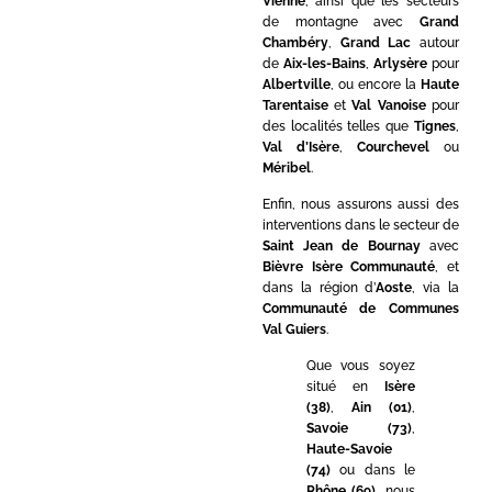
Vienne
, ainsi que les secteurs
de montagne avec
Grand
Chambéry
,
Grand Lac
autour
de
Aix-les-Bains
,
Arlysère
pour
Albertville
, ou encore la
Haute
Tarentaise
et
Val Vanoise
pour
des localités telles que
Tignes
,
Val d’Isère
,
Courchevel
ou
Méribel
.
Enfin, nous assurons aussi des
interventions dans le secteur de
Saint Jean de Bournay
avec
Bièvre Isère Communauté
, et
dans la région d’
Aoste
, via la
Communauté de Communes
Val Guiers
.
Que vous soyez
situé en
Isère
(38)
,
Ain (01)
,
Savoie (73)
,
Haute-Savoie
(74)
ou dans le
Rhône (69)
, nous