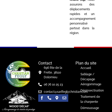
assurons des
déplacements
rapides et un
accompagnement
personnalisé
partout dans la
région.
Contact
Plan du site
696 Rte de la
Accueil
Frette, 38110
Sablage /
Dolomieu
Décapage
Aérogommage
06 76 10 25 23
Désinsectisation
contact@sarlfeglychristian.com
Traitement de
la charpente
Démoussage