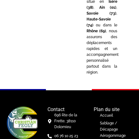
situé en
Isère
(38)
,
Ain (01)
,
Savoie (73)
,
Haute-Savoie
(74)
ou dans le
Rhône (69)
, nous
assurons des
déplacements
rapides et un
accompagnement
personnalisé
partout dans la
région.
Contact
Plan du site
696 Rte de la
Accueil
Frette, 38110
Sablage /
Dolomieu
Décapage
Aérogommage
06 76 10 25 23