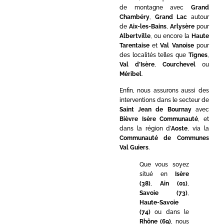
de montagne avec
Grand
Chambéry
,
Grand Lac
autour
de
Aix-les-Bains
,
Arlysère
pour
Albertville
, ou encore la
Haute
Tarentaise
et
Val Vanoise
pour
des localités telles que
Tignes
,
Val d’Isère
,
Courchevel
ou
Méribel
.
Enfin, nous assurons aussi des
interventions dans le secteur de
Saint Jean de Bournay
avec
Bièvre Isère Communauté
, et
dans la région d’
Aoste
, via la
Communauté de Communes
Val Guiers
.
Que vous soyez
situé en
Isère
(38)
,
Ain (01)
,
Savoie (73)
,
Haute-Savoie
(74)
ou dans le
Rhône (69)
, nous