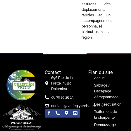
assurons des
déplacements
rapides et un
accompagnement
personnalisé
partout dans la
région.
Contact
Plan du site
696 Rte de la
Accueil
Frette, 38110
Sablage /
Dolomieu
Décapage
Aérogommage
06 76 10 25 23
Désinsectisation
contact@sarlfeglychristian.com
Traitement de
la charpente
Démoussage