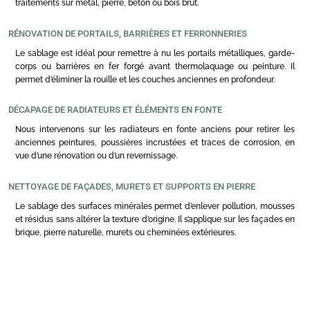
traitements sur métal, pierre, béton ou bois brut.
RÉNOVATION DE PORTAILS, BARRIÈRES ET FERRONNERIES
Le sablage est idéal pour remettre à nu les portails métalliques, garde-
corps ou barrières en fer forgé avant thermolaquage ou peinture. Il
permet d’éliminer la rouille et les couches anciennes en profondeur.
DÉCAPAGE DE RADIATEURS ET ÉLÉMENTS EN FONTE
Nous intervenons sur les radiateurs en fonte anciens pour retirer les
anciennes peintures, poussières incrustées et traces de corrosion, en
vue d’une rénovation ou d’un revernissage.
NETTOYAGE DE FAÇADES, MURETS ET SUPPORTS EN PIERRE
Le sablage des surfaces minérales permet d’enlever pollution, mousses
et résidus sans altérer la texture d’origine. Il s’applique sur les façades en
brique, pierre naturelle, murets ou cheminées extérieures.