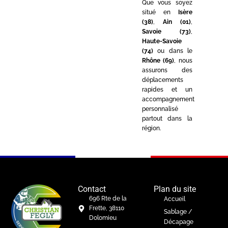
Que vous soyez
situé en
Isère
(38)
,
Ain (01)
,
Savoie (73)
,
Haute-Savoie
(74)
ou dans le
Rhône (69)
, nous
assurons des
déplacements
rapides et un
accompagnement
personnalisé
partout dans la
région.
Contact
Plan du site
696 Rte de la
Accueil
Frette, 38110
Sablage /
Dolomieu
Décapage