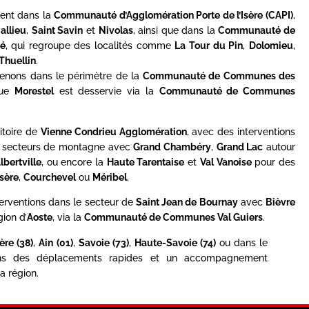
ent dans la
Communauté d’Agglomération Porte de l’Isère (CAPI)
,
allieu
,
Saint Savin
et
Nivolas
, ainsi que dans la
Communauté de
é
, qui regroupe des localités comme
La Tour du Pin
,
Dolomieu
,
Thuellin
.
rvenons dans le périmètre de la
Communauté de Communes des
que
Morestel
est desservie via la
Communauté de Communes
itoire de
Vienne Condrieu Agglomération
, avec des interventions
es secteurs de montagne avec
Grand Chambéry
,
Grand Lac
autour
lbertville
, ou encore la
Haute Tarentaise
et
Val Vanoise
pour des
Isère
,
Courchevel
ou
Méribel
.
terventions dans le secteur de
Saint Jean de Bournay
avec
Bièvre
gion d’
Aoste
, via la
Communauté de Communes Val Guiers
.
sère (38)
,
Ain (01)
,
Savoie (73)
,
Haute-Savoie (74)
ou dans le
ons des déplacements rapides et un accompagnement
a région.