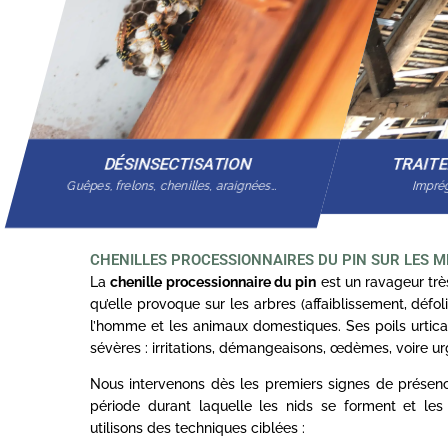
DÉSINSECTISATION
TRAIT
Guêpes, frelons, chenilles, araignées…
Imprég
CHENILLES PROCESSIONNAIRES DU PIN SUR LES M
La
chenille processionnaire du pin
est un ravageur trè
qu’elle provoque sur les arbres (affaiblissement, défol
l’homme et les animaux domestiques. Ses poils urtica
sévères : irritations, démangeaisons, œdèmes, voire ur
Nous intervenons dès les premiers signes de prése
période durant laquelle les nids se forment et les
utilisons des techniques ciblées :