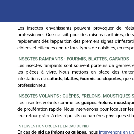
Les insectes envahissants peuvent provoquer de réel
professionnel. Que ce soit pour des raisons sanitaires, de sé
rapidement dès l’apparition des premiers signes d’infestat
ciblées et efficaces contre tous types de nuisibles, en resp
INSECTES RAMPANTS : FOURMIS, BLATTES, CAFARDS
Les insectes rampants sont souvent porteurs de germes e
les pièces à vivre. Nous mettons en place des traite
infestations de
cafards
,
blattes
,
fourmis
ou
cloportes
, que 
professionnels.
INSECTES VOLANTS : GUÊPES, FRELONS, MOUSTIQUES 
Les insectes volants comme les
guêpes
,
frelons
,
moustiqu
de prolifération rapide. Nous intervenons pour localiser le
leur retour grâce à des répulsifs ou barrières physiques si b
INTERVENTION URGENTE EN CAS DE NID
En cas de
nid de frelons ou guêpes
, nous
intervenons en u