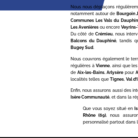
Nous nous déplaçons régulièrem
notamment autour de
Bourgoin J
Communes Les Vals du Dauphin
Les Avenières
ou encore
Veyrins-
Du côté de
Crémieu
, nous inte
Balcons du Dauphiné
, tandis 
Bugey Sud
.
Nous couvrons également le terr
régulières à
Vienne
, ainsi que l
de
Aix-les-Bains
,
Arlysère
pour
A
localités telles que
Tignes
,
Val d’
Enfin, nous assurons aussi des in
Isère Communauté
, et dans la ré
Que vous soyez situé en
I
Rhône (69)
, nous assur
personnalisé partout dans l