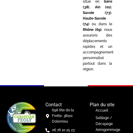
situé en
Isère
(38)
,
Ain (01)
,
Savoie (73)
,
Haute-Savoie
(74)
ou dans le
Rhône (69)
, nous
assurons des
déplacements
rapides et un
accompagnement
personnalisé
partout dans la
région.
Contact
Plan du site
696 Rte de la
Accueil
Frette, 38110
Sablage /
Dolomieu
Décapage
Aérogommage
06 76 10 25 23