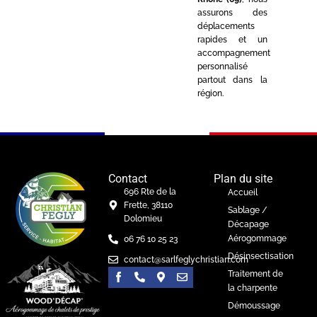
assurons des
déplacements
rapides et un
accompagnement
personnalisé
partout dans la
région.
Contact
Plan du site
696 Rte de la
Accueil
Frette, 38110
Sablage /
Dolomieu
Décapage
Aérogommage
06 76 10 25 23
Désinsectisation
contact@sarlfeglychristian.com
Traitement de
la charpente
Démoussage