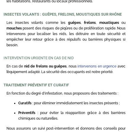
les habitations, restaurants ou locaux professionnels.
INSECTES VOLANTS : GUÊPES, FRELONS, MOUSTIQUES SUR RHÔNE
Les insectes volants comme les
guêpes
,
frelons
,
moustiques
ou
mouches
posent des risques de piqûres ou de prolifération rapide. Nous
intervenons pour localiser les nids, les détruire en toute sécurité et
empêcher leur retour grâce à des répulsifs ou barrières physiques si
besoin.
INTERVENTION URGENTE EN CAS DE NID
En cas de
nid de frelons ou guêpes
, nous
intervenons en urgence
avec
l’équipement adapté. La sécurité des occupants est notre priorité.
TRAITEMENT PRÉVENTIF ET CURATIF
En fonction du degré d’infestation, nous proposons des traitements :
Curatifs
: pour éliminer immédiatement les insectes présents ;
Préventifs
: pour éviter la réapparition grâce à des barrières
chimiques ou naturelles.
Nous assurons un suivi post-intervention et donnons des conseils pour