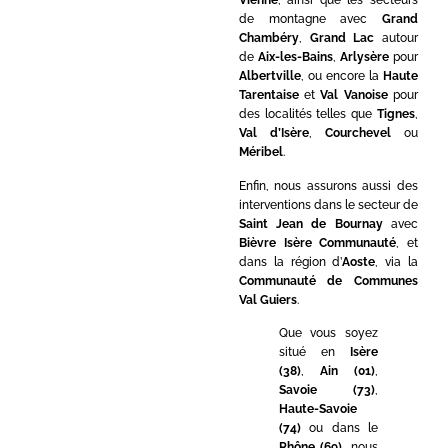
Vienne
, ainsi que les secteurs
de montagne avec
Grand
Chambéry
,
Grand Lac
autour
de
Aix-les-Bains
,
Arlysère
pour
Albertville
, ou encore la
Haute
Tarentaise
et
Val Vanoise
pour
des localités telles que
Tignes
,
Val d’Isère
,
Courchevel
ou
Méribel
.
Enfin, nous assurons aussi des
interventions dans le secteur de
Saint Jean de Bournay
avec
Bièvre Isère Communauté
, et
dans la région d’
Aoste
, via la
Communauté de Communes
Val Guiers
.
Que vous soyez
situé en
Isère
(38)
,
Ain (01)
,
Savoie (73)
,
Haute-Savoie
(74)
ou dans le
Rhône (69)
, nous