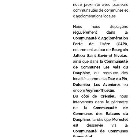
notre proximité avec plusieurs
communautés de communes et
d’agglomérations locales.
Nous nous déplaçons
régulièrement dans la
Communauté d’Agglomération
Porte de l’Isère (CAPI)
,
notamment autour de
Bourgoin
Jallieu
,
Saint Savin
et
Nivolas
,
ainsi que dans la
Communauté
de Communes Les Vals du
Dauphiné
, qui regroupe des
localités comme
La Tour du Pin
,
Dolomieu
,
Les Avenières
ou
encore
Veyrins-Thuellin
.
Du côté de
Crémieu
, nous
intervenons dans le périmètre
de la
Communauté de
Communes des Balcons du
Dauphiné
, tandis que
Morestel
est desservie via la
Communauté de Communes
Bugey Sud
.