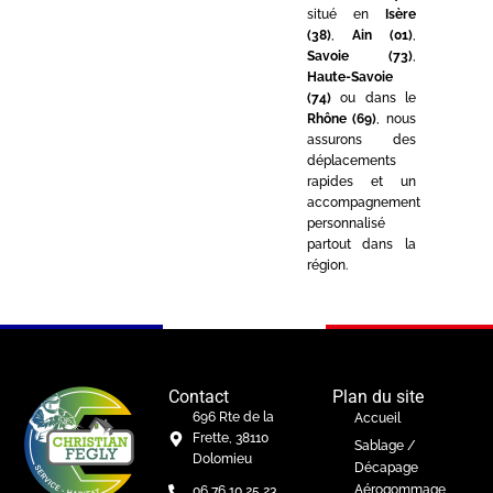
situé en
Isère
(38)
,
Ain (01)
,
Savoie (73)
,
Haute-Savoie
(74)
ou dans le
Rhône (69)
, nous
assurons des
déplacements
rapides et un
accompagnement
personnalisé
partout dans la
région.
Contact
Plan du site
696 Rte de la
Accueil
Frette, 38110
Sablage /
Dolomieu
Décapage
Aérogommage
06 76 10 25 23