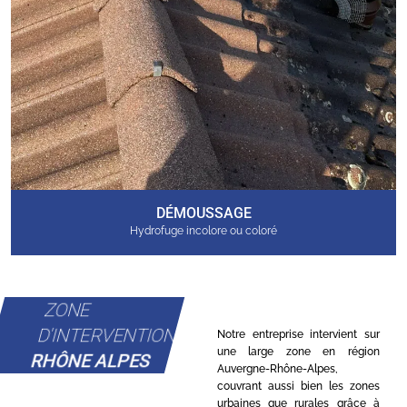
DÉMOUSSAGE
Hydrofuge incolore ou coloré
ZONE
D'INTERVENTION
Notre entreprise intervient sur
une large zone en région
RHÔNE ALPES
Auvergne-Rhône-Alpes,
couvrant aussi bien les zones
urbaines que rurales grâce à