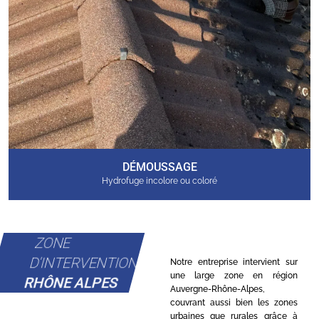
DÉMOUSSAGE
Hydrofuge incolore ou coloré
ZONE
D'INTERVENTION
Notre entreprise intervient sur
une large zone en région
RHÔNE ALPES
Auvergne-Rhône-Alpes,
couvrant aussi bien les zones
urbaines que rurales grâce à