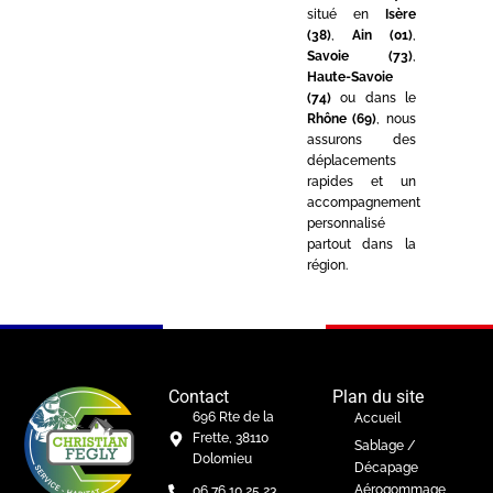
situé en
Isère
(38)
,
Ain (01)
,
Savoie (73)
,
Haute-Savoie
(74)
ou dans le
Rhône (69)
, nous
assurons des
déplacements
rapides et un
accompagnement
personnalisé
partout dans la
région.
Contact
Plan du site
696 Rte de la
Accueil
Frette, 38110
Sablage /
Dolomieu
Décapage
Aérogommage
06 76 10 25 23