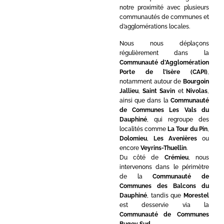
notre proximité avec plusieurs
communautés de communes et
d’agglomérations locales.
Nous nous déplaçons
régulièrement dans la
Communauté d’Agglomération
Porte de l’Isère (CAPI)
,
notamment autour de
Bourgoin
Jallieu
,
Saint Savin
et
Nivolas
,
ainsi que dans la
Communauté
de Communes Les Vals du
Dauphiné
, qui regroupe des
localités comme
La Tour du Pin
,
Dolomieu
,
Les Avenières
ou
encore
Veyrins-Thuellin
.
Du côté de
Crémieu
, nous
intervenons dans le périmètre
de la
Communauté de
Communes des Balcons du
Dauphiné
, tandis que
Morestel
est desservie via la
Communauté de Communes
Bugey Sud
.