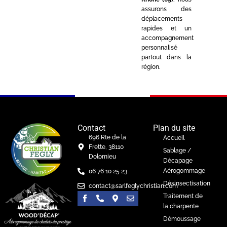
assurons des
déplacements
rapides et un
accompagnement
personnalisé
partout dans la
région.
Contact
Plan du site
696 Rte de la
Accueil
Frette, 38110
Sablage /
Dolomieu
Décapage
Aérogommage
06 76 10 25 23
Désinsectisation
contact@sarlfeglychristian.com
Traitement de
la charpente
Démoussage