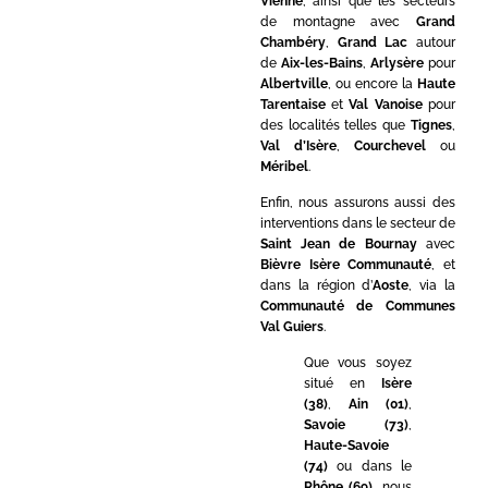
Vienne
, ainsi que les secteurs
de montagne avec
Grand
Chambéry
,
Grand Lac
autour
de
Aix-les-Bains
,
Arlysère
pour
Albertville
, ou encore la
Haute
Tarentaise
et
Val Vanoise
pour
des localités telles que
Tignes
,
Val d’Isère
,
Courchevel
ou
Méribel
.
Enfin, nous assurons aussi des
interventions dans le secteur de
Saint Jean de Bournay
avec
Bièvre Isère Communauté
, et
dans la région d’
Aoste
, via la
Communauté de Communes
Val Guiers
.
Que vous soyez
situé en
Isère
(38)
,
Ain (01)
,
Savoie (73)
,
Haute-Savoie
(74)
ou dans le
Rhône (69)
, nous