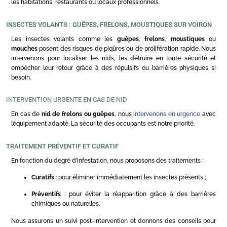
les habitations, restaurants ou locaux professionnels.
INSECTES VOLANTS : GUÊPES, FRELONS, MOUSTIQUES SUR VOIRON
Les insectes volants comme les
guêpes
,
frelons
,
moustiques
ou
mouches
posent des risques de piqûres ou de prolifération rapide. Nous
intervenons pour localiser les nids, les détruire en toute sécurité et
empêcher leur retour grâce à des répulsifs ou barrières physiques si
besoin.
INTERVENTION URGENTE EN CAS DE NID
En cas de
nid de frelons ou guêpes
, nous
intervenons en urgence
avec
l’équipement adapté. La sécurité des occupants est notre priorité.
TRAITEMENT PRÉVENTIF ET CURATIF
En fonction du degré d’infestation, nous proposons des traitements :
Curatifs
: pour éliminer immédiatement les insectes présents ;
Préventifs
: pour éviter la réapparition grâce à des barrières
chimiques ou naturelles.
Nous assurons un suivi post-intervention et donnons des conseils pour