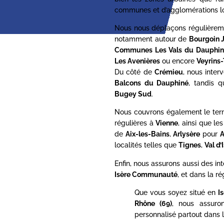
communes et d’agglomérations lo
Nous nous déplaçons régulièrem
notamment autour de
Bourgoin J
Communes Les Vals du Dauphin
Les Avenières
ou encore
Veyrins-
Du côté de
Crémieu
, nous inte
Balcons du Dauphiné
, tandis 
Bugey Sud
.
Nous couvrons également le terr
régulières à
Vienne
, ainsi que l
de
Aix-les-Bains
,
Arlysère
pour
A
localités telles que
Tignes
,
Val d’
Enfin, nous assurons aussi des in
Isère Communauté
, et dans la ré
Que vous soyez situé en
I
Rhône (69)
, nous assur
personnalisé partout dans l