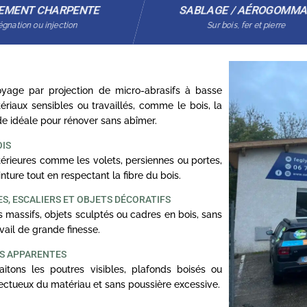
EMENT CHARPENTE
SABLAGE / AÉROGOMM
gnation ou injection
Sur bois, fer et pierre
age par projection de micro-abrasifs à basse
ériaux sensibles ou travaillés, comme le bois, la
ode idéale pour rénover sans abîmer.
OIS
rieures comme les volets, persiennes ou portes,
nture tout en respectant la fibre du bois.
S, ESCALIERS ET OBJETS DÉCORATIFS
 massifs, objets sculptés ou cadres en bois, sans
ail de grande finesse.
ES APPARENTES
itons les poutres visibles, plafonds boisés ou
ectueux du matériau et sans poussière excessive.