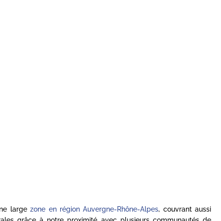
une large
zone en région Auvergne-Rhône-Alpes
, couvrant aussi
rales grâce à notre proximité avec plusieurs communautés de