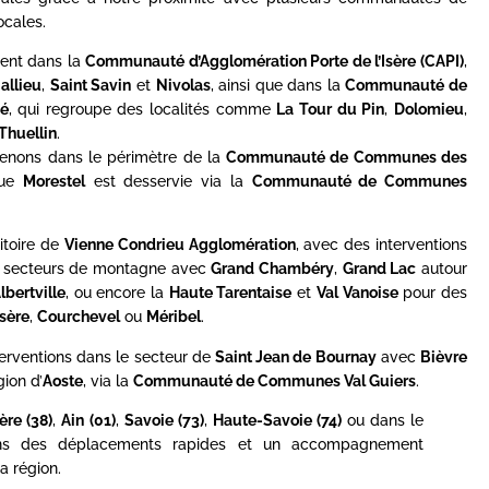
cales.
ent dans la
Communauté d’Agglomération Porte de l’Isère (CAPI)
,
allieu
,
Saint Savin
et
Nivolas
, ainsi que dans la
Communauté de
é
, qui regroupe des localités comme
La Tour du Pin
,
Dolomieu
,
Thuellin
.
rvenons dans le périmètre de la
Communauté de Communes des
que
Morestel
est desservie via la
Communauté de Communes
itoire de
Vienne Condrieu Agglomération
, avec des interventions
es secteurs de montagne avec
Grand Chambéry
,
Grand Lac
autour
lbertville
, ou encore la
Haute Tarentaise
et
Val Vanoise
pour des
Isère
,
Courchevel
ou
Méribel
.
terventions dans le secteur de
Saint Jean de Bournay
avec
Bièvre
gion d’
Aoste
, via la
Communauté de Communes Val Guiers
.
sère (38)
,
Ain (01)
,
Savoie (73)
,
Haute-Savoie (74)
ou dans le
ons des déplacements rapides et un accompagnement
a région.