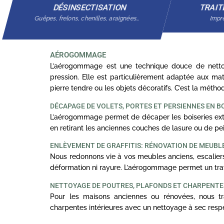
DÉSINSECTISATION
TRAIT
Guêpes, frelons, chenilles, araignées…
Impré
AÉROGOMMAGE
L’aérogommage est une technique douce de nettoy
pression. Elle est particulièrement adaptée aux mat
pierre tendre ou les objets décoratifs. C’est la méth
DÉCAPAGE DE VOLETS, PORTES ET PERSIENNES EN B
L’aérogommage permet de décaper les boiseries exté
en retirant les anciennes couches de lasure ou de pei
ENLÈVEMENT DE GRAFFITIS: RÉNOVATION DE MEUBLE
Nous redonnons vie à vos meubles anciens, escaliers
déformation ni rayure. L’aérogommage permet un trav
NETTOYAGE DE POUTRES, PLAFONDS ET CHARPENT
Pour les maisons anciennes ou rénovées, nous tra
charpentes intérieures avec un nettoyage à sec resp