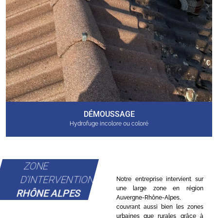
DÉMOUSSAGE
Hydrofuge incolore ou coloré
ZONE
D'INTERVENTION
Notre entreprise intervient sur
une large zone en région
RHÔNE ALPES
Auvergne-Rhône-Alpes,
couvrant aussi bien les zones
urbaines que rurales grâce à