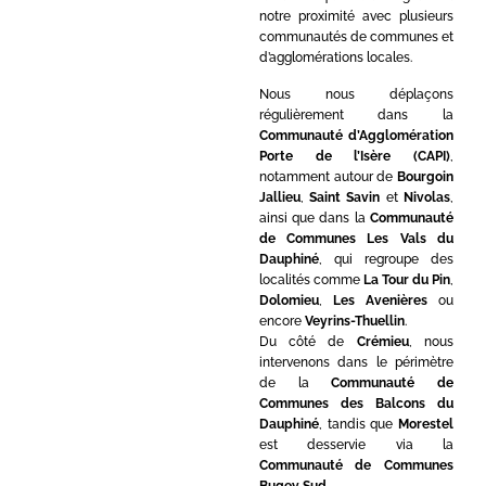
notre proximité avec plusieurs
communautés de communes et
d’agglomérations locales.
Nous nous déplaçons
régulièrement dans la
Communauté d’Agglomération
Porte de l’Isère (CAPI)
,
notamment autour de
Bourgoin
Jallieu
,
Saint Savin
et
Nivolas
,
ainsi que dans la
Communauté
de Communes Les Vals du
Dauphiné
, qui regroupe des
localités comme
La Tour du Pin
,
Dolomieu
,
Les Avenières
ou
encore
Veyrins-Thuellin
.
Du côté de
Crémieu
, nous
intervenons dans le périmètre
de la
Communauté de
Communes des Balcons du
Dauphiné
, tandis que
Morestel
est desservie via la
Communauté de Communes
Bugey Sud
.