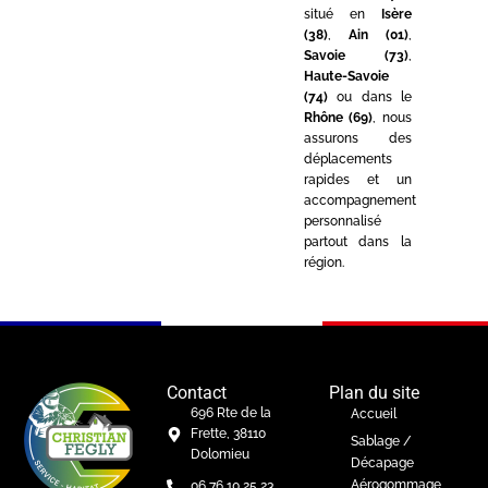
situé en
Isère
(38)
,
Ain (01)
,
Savoie (73)
,
Haute-Savoie
(74)
ou dans le
Rhône (69)
, nous
assurons des
déplacements
rapides et un
accompagnement
personnalisé
partout dans la
région.
Contact
Plan du site
696 Rte de la
Accueil
Frette, 38110
Sablage /
Dolomieu
Décapage
Aérogommage
06 76 10 25 23