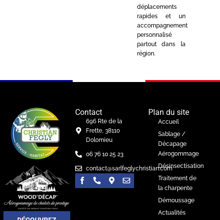
déplacements
rapides et un
accompagnement
personnalisé
partout dans la
région.
Contact
Plan du site
696 Rte de la
Accueil
Frette, 38110
Sablage /
Dolomieu
Décapage
Aérogommage
06 76 10 25 23
Désinsectisation
contact@sarlfeglychristian.com
Traitement de
la charpente
Démoussage
Actualités
DÉCOUVREZ