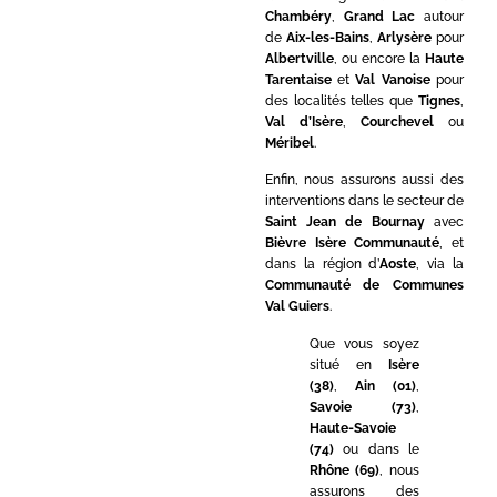
Chambéry
,
Grand Lac
autour
de
Aix-les-Bains
,
Arlysère
pour
Albertville
, ou encore la
Haute
Tarentaise
et
Val Vanoise
pour
des localités telles que
Tignes
,
Val d’Isère
,
Courchevel
ou
Méribel
.
Enfin, nous assurons aussi des
interventions dans le secteur de
Saint Jean de Bournay
avec
Bièvre Isère Communauté
, et
dans la région d’
Aoste
, via la
Communauté de Communes
Val Guiers
.
Que vous soyez
situé en
Isère
(38)
,
Ain (01)
,
Savoie (73)
,
Haute-Savoie
(74)
ou dans le
Rhône (69)
, nous
assurons des