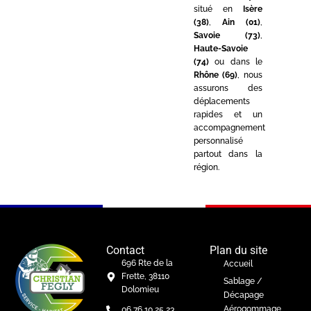
situé en
Isère
(38)
,
Ain (01)
,
Savoie (73)
,
Haute-Savoie
(74)
ou dans le
Rhône (69)
, nous
assurons des
déplacements
rapides et un
accompagnement
personnalisé
partout dans la
région.
Contact
Plan du site
696 Rte de la
Accueil
Frette, 38110
Sablage /
Dolomieu
Décapage
Aérogommage
06 76 10 25 23