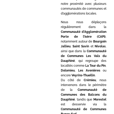
notre proximité avec plusieurs
communautés de communes et
d’agglomérations locales.
Nous nous déplaçons
régulièrement dans la
Communauté d’Agglomération
Porte de l’Isère (CAPI)
,
notamment autour de
Bourgoin
Jallieu
,
Saint Savin
et
Nivolas
,
ainsi que dans la
Communauté
de Communes Les Vals du
Dauphiné
, qui regroupe des
localités comme
La Tour du Pin
,
Dolomieu
,
Les Avenières
ou
encore
Veyrins-Thuellin
.
Du côté de
Crémieu
, nous
intervenons dans le périmètre
de la
Communauté de
Communes des Balcons du
Dauphiné
, tandis que
Morestel
est desservie via la
Communauté de Communes
Bugey Sud
.