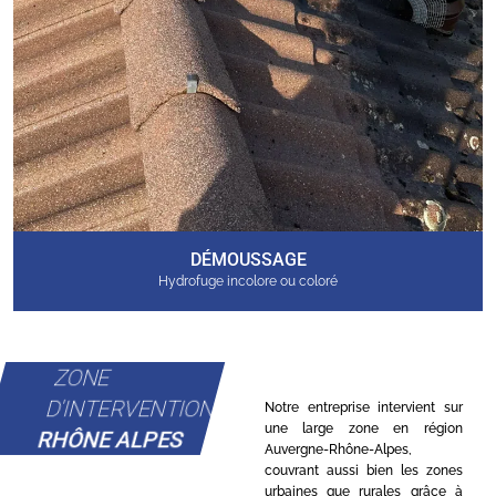
DÉMOUSSAGE
Hydrofuge incolore ou coloré
ZONE
D'INTERVENTION
Notre entreprise intervient sur
une large zone en région
RHÔNE ALPES
Auvergne-Rhône-Alpes,
couvrant aussi bien les zones
urbaines que rurales grâce à