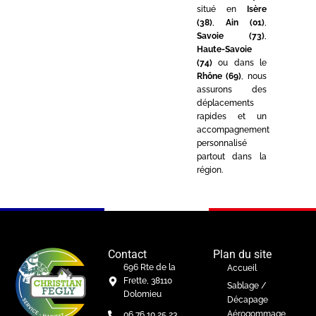
situé en
Isère
(38)
,
Ain (01)
,
Savoie (73)
,
Haute-Savoie
(74)
ou dans le
Rhône (69)
, nous
assurons des
déplacements
rapides et un
accompagnement
personnalisé
partout dans la
région.
Contact
Plan du site
696 Rte de la
Accueil
Frette, 38110
Sablage /
Dolomieu
Décapage
Aérogommage
06 76 10 25 23