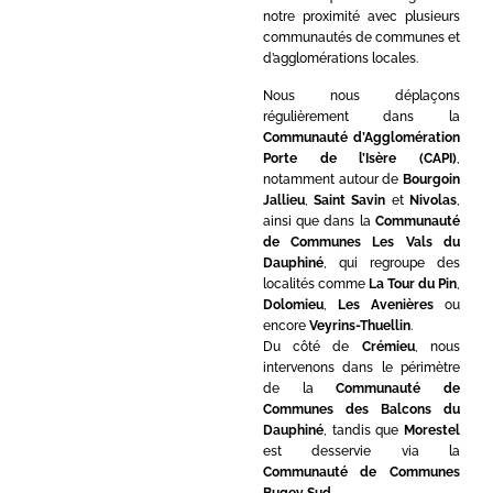
notre proximité avec plusieurs
communautés de communes et
d’agglomérations locales.
Nous nous déplaçons
régulièrement dans la
Communauté d’Agglomération
Porte de l’Isère (CAPI)
,
notamment autour de
Bourgoin
Jallieu
,
Saint Savin
et
Nivolas
,
ainsi que dans la
Communauté
de Communes Les Vals du
Dauphiné
, qui regroupe des
localités comme
La Tour du Pin
,
Dolomieu
,
Les Avenières
ou
encore
Veyrins-Thuellin
.
Du côté de
Crémieu
, nous
intervenons dans le périmètre
de la
Communauté de
Communes des Balcons du
Dauphiné
, tandis que
Morestel
est desservie via la
Communauté de Communes
Bugey Sud
.