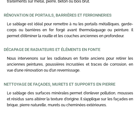
traitements sur métal, pierre, béton ou bois brut.
RÉNOVATION DE PORTAILS, BARRIÈRES ET FERRONNERIES
Le sablage est idéal pour remettre à nu les portails métalliques, garde-
corps ou barrières en fer forgé avant thermolaquage ou peinture. Il
permet d’éliminer la rouille et les couches anciennes en profondeur.
DÉCAPAGE DE RADIATEURS ET ÉLÉMENTS EN FONTE
Nous intervenons sur les radiateurs en fonte anciens pour retirer les
anciennes peintures, poussières incrustées et traces de corrosion, en
vue d’une rénovation ou d’un revernissage.
NETTOYAGE DE FAÇADES, MURETS ET SUPPORTS EN PIERRE
Le sablage des surfaces minérales permet d’enlever pollution, mousses
et résidus sans altérer la texture d’origine. Il s’applique sur les façades en
brique, pierre naturelle, murets ou cheminées extérieures.