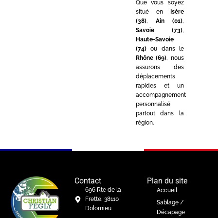
Que vous soyez
situé en
Isère
(38)
,
Ain (01)
,
Savoie (73)
,
Haute-Savoie
(74)
ou dans le
Rhône (69)
, nous
assurons des
déplacements
rapides et un
accompagnement
personnalisé
partout dans la
région.
Contact
Plan du site
696 Rte de la
Accueil
Frette, 38110
Sablage /
Dolomieu
Décapage