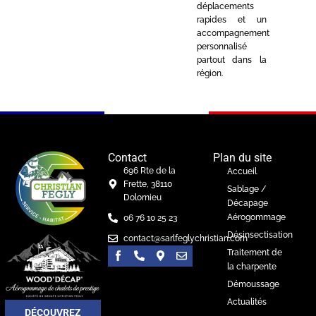
déplacements
rapides et un
accompagnement
personnalisé
partout dans la
région.
Contact
Plan du site
696 Rte de la
Accueil
Frette, 38110
Sablage /
Dolomieu
Décapage
Aérogommage
06 76 10 25 23
Désinsectisation
contact@sarlfeglychristian.com
Traitement de
la charpente
Démoussage
Actualités
DÉCOUVREZ