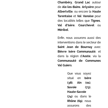
Chambéry
,
Grand Lac
autour
de
Aix-les-Bains
,
Arlysère
pour
Albertville
, ou encore la
Haute
Tarentaise
et
Val Vanoise
pour
des localités telles que
Tignes
,
Val d’Isère
,
Courchevel
ou
Méribel
.
Enfin, nous assurons aussi des
interventions dans le secteur de
Saint Jean de Bournay
avec
Bièvre Isère Communauté
, et
dans la région d’
Aoste
, via la
Communauté de Communes
Val Guiers
.
Que vous soyez
situé en
Isère
(38)
,
Ain (01)
,
Savoie (73)
,
Haute-Savoie
(74)
ou dans le
Rhône (69)
, nous
assurons des