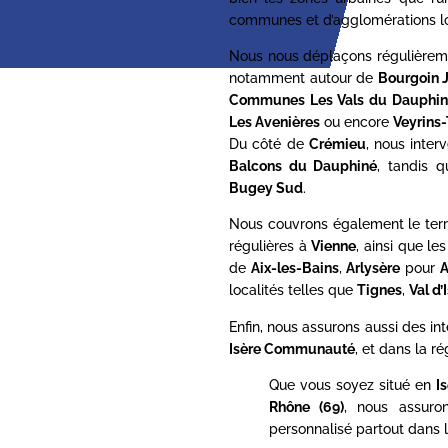
communes et d’agglomérations lo
Nous nous déplaçons régulièrem
notamment autour de
Bourgoin J
Communes Les Vals du Dauphin
Les Avenières
ou encore
Veyrins-
Du côté de
Crémieu
, nous inte
Balcons du Dauphiné
, tandis 
Bugey Sud
.
Nous couvrons également le terr
régulières à
Vienne
, ainsi que l
de
Aix-les-Bains
,
Arlysère
pour
A
localités telles que
Tignes
,
Val d’
Enfin, nous assurons aussi des in
Isère Communauté
, et dans la ré
Que vous soyez situé en
I
Rhône (69)
, nous assur
personnalisé partout dans l