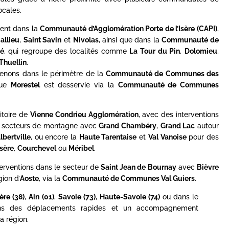
cales.
ent dans la
Communauté d’Agglomération Porte de l’Isère (CAPI)
,
allieu
,
Saint Savin
et
Nivolas
, ainsi que dans la
Communauté de
é
, qui regroupe des localités comme
La Tour du Pin
,
Dolomieu
,
Thuellin
.
rvenons dans le périmètre de la
Communauté de Communes des
que
Morestel
est desservie via la
Communauté de Communes
itoire de
Vienne Condrieu Agglomération
, avec des interventions
es secteurs de montagne avec
Grand Chambéry
,
Grand Lac
autour
lbertville
, ou encore la
Haute Tarentaise
et
Val Vanoise
pour des
Isère
,
Courchevel
ou
Méribel
.
terventions dans le secteur de
Saint Jean de Bournay
avec
Bièvre
gion d’
Aoste
, via la
Communauté de Communes Val Guiers
.
sère (38)
,
Ain (01)
,
Savoie (73)
,
Haute-Savoie (74)
ou dans le
ons des déplacements rapides et un accompagnement
a région.