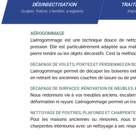
DÉSINSECTISATION
TRAIT
Guêpes, frelons, chenilles, araignées…
Impré
AÉROGOMMAGE
L’aérogommage est une technique douce de nettoy
pression. Elle est particulièrement adaptée aux mat
pierre tendre ou les objets décoratifs. C’est la méth
DÉCAPAGE DE VOLETS, PORTES ET PERSIENNES EN B
L’aérogommage permet de décaper les boiseries exté
en retirant les anciennes couches de lasure ou de pei
DÉCAPAGE DE SURFACES: RÉNOVATION DE MEUBLES, 
Nous redonnons vie à vos meubles anciens, escaliers
déformation ni rayure. L’aérogommage permet un trav
NETTOYAGE DE POUTRES, PLAFONDS ET CHARPENT
Pour les maisons anciennes ou rénovées, nous tra
charpentes intérieures avec un nettoyage à sec resp