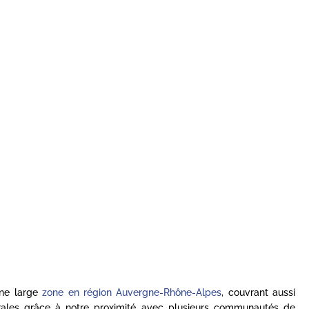
une large
zone en région Auvergne-Rhône-Alpes
, couvrant aussi
rales grâce à notre proximité avec plusieurs communautés de