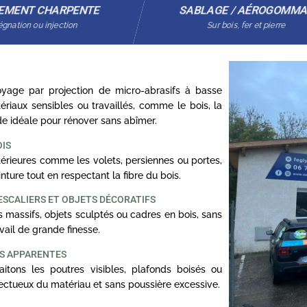
EMENT CHARPENTE
SABLAGE / AÉROGOMM
gnation ou injection
Sur bois, fer et pierre
age par projection de micro-abrasifs à basse
ériaux sensibles ou travaillés, comme le bois, la
ode idéale pour rénover sans abîmer.
OIS
rieures comme les volets, persiennes ou portes,
nture tout en respectant la fibre du bois.
ESCALIERS ET OBJETS DÉCORATIFS
 massifs, objets sculptés ou cadres en bois, sans
ail de grande finesse.
ES APPARENTES
itons les poutres visibles, plafonds boisés ou
ectueux du matériau et sans poussière excessive.