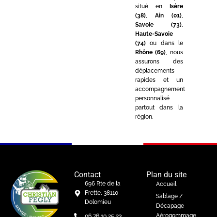
situé en
Isère
(38)
,
Ain (01)
,
Savoie (73)
,
Haute-Savoie
(74)
ou dans le
Rhône (69)
, nous
assurons des
déplacements
rapides et un
accompagnement
personnalisé
partout dans la
région.
Contact
Plan du site
696 Rte de la
Accueil
Frette, 38110
Sablage /
Dolomieu
Décapage
Aérogommage
06 76 10 25 23