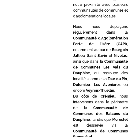
notre proximité avec plusieurs
communautés de communes et
d’agglomérations locales.
Nous nous déplaçons
régulièrement dans la
Communauté d’Agglomération
Porte de l’Isère (CAPI)
,
notamment autour de
Bourgoin
Jallieu
,
Saint Savin
et
Nivolas
,
ainsi que dans la
Communauté
de Communes Les Vals du
Dauphiné
, qui regroupe des
localités comme
La Tour du Pin
,
Dolomieu
,
Les Avenières
ou
encore
Veyrins-Thuellin
.
Du côté de
Crémieu
, nous
intervenons dans le périmètre
de la
Communauté de
Communes des Balcons du
Dauphiné
, tandis que
Morestel
est desservie via la
Communauté de Communes
Bugey Sud
.