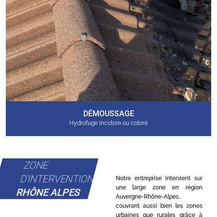
DÉMOUSSAGE
Hydrofuge incolore ou coloré
ZONE
D'INTERVENTION
Notre entreprise intervient sur
une large zone en région
RHÔNE ALPES
Auvergne-Rhône-Alpes,
couvrant aussi bien les zones
urbaines que rurales grâce à