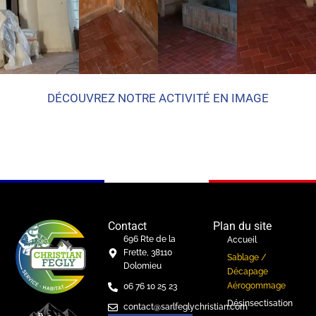
DÉCOUVREZ NOTRE ACTIVITÉ EN IMAGE
Contact
Plan du site
696 Rte de la
Accueil
Frette, 38110
Sablage /
Dolomieu
Décapage
Aérogommage
06 76 10 25 23
Désinsectisation
contact@sarlfeglychristian.com