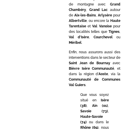
de montagne avec
Grand
Chambéry
,
Grand Lac
autour
de
Aix-les-Bains
,
Arlysère
pour
Albertville
, ou encore la
Haute
Tarentaise
et
Val Vanoise
pour
des localités telles que
Tignes
,
Val d’Isère
,
Courchevel
ou
Méribel
.
Enfin, nous assurons aussi des
interventions dans le secteur de
Saint Jean de Bournay
avec
Bièvre Isère Communauté
, et
dans la région d’
Aoste
, via la
Communauté de Communes
Val Guiers
.
Que vous soyez
situé en
Isère
(38)
,
Ain (01)
,
Savoie (73)
,
Haute-Savoie
(74)
ou dans le
Rhône (69)
, nous