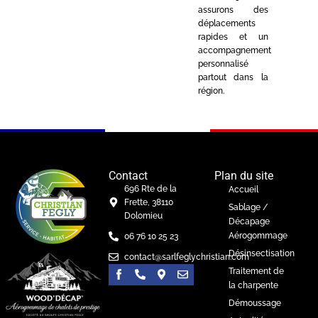
assurons des
déplacements
rapides et un
accompagnement
personnalisé
partout dans la
région.
Contact
Plan du site
696 Rte de la
Accueil
Frette, 38110
Sablage /
Dolomieu
Décapage
Aérogommage
06 76 10 25 23
Désinsectisation
contact@sarlfeglychristian.com
Traitement de
la charpente
Démoussage