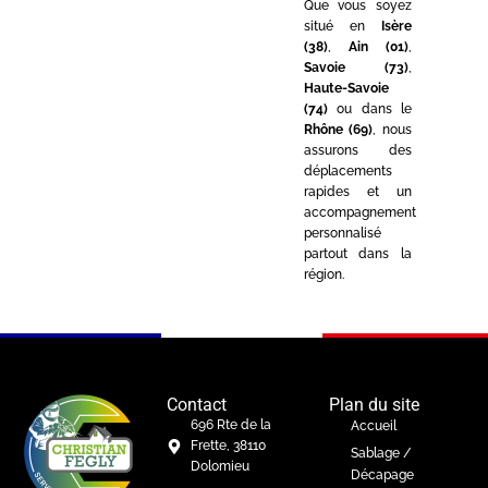
Que vous soyez
situé en
Isère
(38)
,
Ain (01)
,
Savoie (73)
,
Haute-Savoie
(74)
ou dans le
Rhône (69)
, nous
assurons des
déplacements
rapides et un
accompagnement
personnalisé
partout dans la
région.
Contact
Plan du site
696 Rte de la
Accueil
Frette, 38110
Sablage /
Dolomieu
Décapage