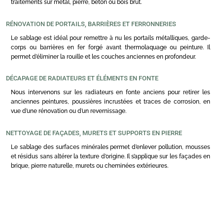
traitements sur métal, pierre, béton ou bois brut.
RÉNOVATION DE PORTAILS, BARRIÈRES ET FERRONNERIES
Le sablage est idéal pour remettre à nu les portails métalliques, garde-
corps ou barrières en fer forgé avant thermolaquage ou peinture. Il
permet d’éliminer la rouille et les couches anciennes en profondeur.
DÉCAPAGE DE RADIATEURS ET ÉLÉMENTS EN FONTE
Nous intervenons sur les radiateurs en fonte anciens pour retirer les
anciennes peintures, poussières incrustées et traces de corrosion, en
vue d’une rénovation ou d’un revernissage.
NETTOYAGE DE FAÇADES, MURETS ET SUPPORTS EN PIERRE
Le sablage des surfaces minérales permet d’enlever pollution, mousses
et résidus sans altérer la texture d’origine. Il s’applique sur les façades en
brique, pierre naturelle, murets ou cheminées extérieures.