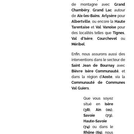
de montagne avec
Grand
Chambéry
,
Grand Lac
autour
de
Aix-les-Bains
,
Arlysère
pour
Albertville
, ou encore la
Haute
Tarentaise
et
Val Vanoise
pour
des localités telles que
Tignes
,
Val d’Isère
,
Courchevel
ou
Méribel
.
Enfin, nous assurons aussi des
interventions dans le secteur de
Saint Jean de Bournay
avec
Bièvre Isère Communauté
, et
dans la région d’
Aoste
, via la
Communauté de Communes
Val Guiers
.
Que vous soyez
situé en
Isère
(38)
,
Ain (01)
,
Savoie (73)
,
Haute-Savoie
(74)
ou dans le
Rhône (69)
, nous