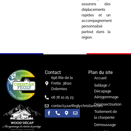
assurons des
déplacements
rapides et un
accompagnement
personnalisé
partout dans la
région.
Contact
Plan du site
696 Rte de la
Accueil
Frette, 38110
Sablage /
Dolomieu
Décapage
Aérogommage
06 76 10 25 23
Désinsectisation
contact@sarlfeglychristian.com
Traitement de
la charpente
Démoussage