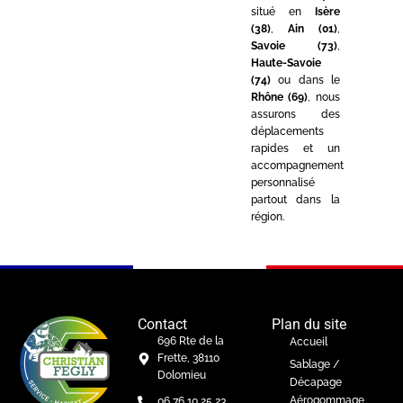
situé en
Isère
(38)
,
Ain (01)
,
Savoie (73)
,
Haute-Savoie
(74)
ou dans le
Rhône (69)
, nous
assurons des
déplacements
rapides et un
accompagnement
personnalisé
partout dans la
région.
Contact
Plan du site
696 Rte de la
Accueil
Frette, 38110
Sablage /
Dolomieu
Décapage
Aérogommage
06 76 10 25 23