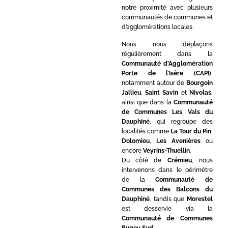
notre proximité avec plusieurs
communautés de communes et
d’agglomérations locales.
Nous nous déplaçons
régulièrement dans la
Communauté d’Agglomération
Porte de l’Isère (CAPI)
,
notamment autour de
Bourgoin
Jallieu
,
Saint Savin
et
Nivolas
,
ainsi que dans la
Communauté
de Communes Les Vals du
Dauphiné
, qui regroupe des
localités comme
La Tour du Pin
,
Dolomieu
,
Les Avenières
ou
encore
Veyrins-Thuellin
.
Du côté de
Crémieu
, nous
intervenons dans le périmètre
de la
Communauté de
Communes des Balcons du
Dauphiné
, tandis que
Morestel
est desservie via la
Communauté de Communes
Bugey Sud
.