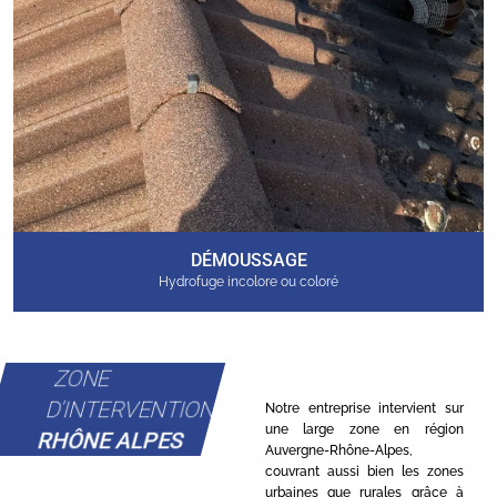
DÉMOUSSAGE
Hydrofuge incolore ou coloré
ZONE
D'INTERVENTION
Notre entreprise intervient sur
une large zone en région
RHÔNE ALPES
Auvergne-Rhône-Alpes,
couvrant aussi bien les zones
urbaines que rurales grâce à