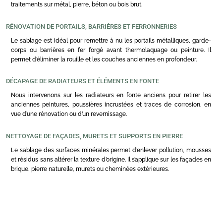
traitements sur métal, pierre, béton ou bois brut.
RÉNOVATION DE PORTAILS, BARRIÈRES ET FERRONNERIES
Le sablage est idéal pour remettre à nu les portails métalliques, garde-
corps ou barrières en fer forgé avant thermolaquage ou peinture. Il
permet d’éliminer la rouille et les couches anciennes en profondeur.
DÉCAPAGE DE RADIATEURS ET ÉLÉMENTS EN FONTE
Nous intervenons sur les radiateurs en fonte anciens pour retirer les
anciennes peintures, poussières incrustées et traces de corrosion, en
vue d’une rénovation ou d’un revernissage.
NETTOYAGE DE FAÇADES, MURETS ET SUPPORTS EN PIERRE
Le sablage des surfaces minérales permet d’enlever pollution, mousses
et résidus sans altérer la texture d’origine. Il s’applique sur les façades en
brique, pierre naturelle, murets ou cheminées extérieures.