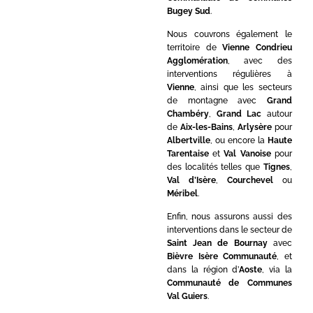
Bugey Sud
.
Nous couvrons également le
territoire de
Vienne Condrieu
Agglomération
, avec des
interventions régulières à
Vienne
, ainsi que les secteurs
de montagne avec
Grand
Chambéry
,
Grand Lac
autour
de
Aix-les-Bains
,
Arlysère
pour
Albertville
, ou encore la
Haute
Tarentaise
et
Val Vanoise
pour
des localités telles que
Tignes
,
Val d’Isère
,
Courchevel
ou
Méribel
.
Enfin, nous assurons aussi des
interventions dans le secteur de
Saint Jean de Bournay
avec
Bièvre Isère Communauté
, et
dans la région d’
Aoste
, via la
Communauté de Communes
Val Guiers
.