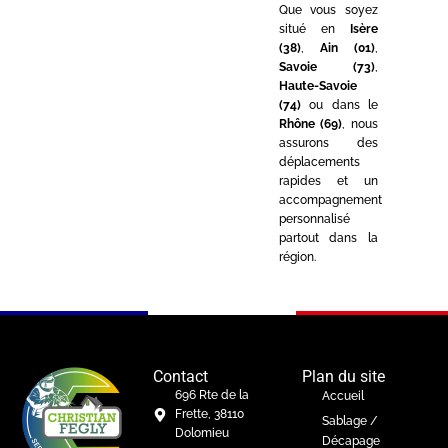
Que vous soyez
situé en
Isère
(38)
,
Ain (01)
,
Savoie (73)
,
Haute-Savoie
(74)
ou dans le
Rhône (69)
, nous
assurons des
déplacements
rapides et un
accompagnement
personnalisé
partout dans la
région.
Contact
Plan du site
696 Rte de la
Accueil
Frette, 38110
Sablage /
Dolomieu
Décapage