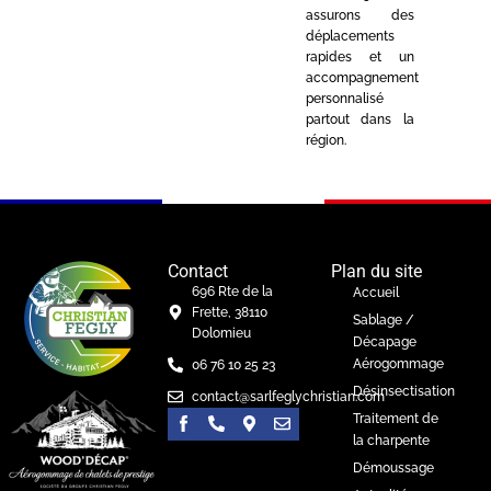
assurons des
déplacements
rapides et un
accompagnement
personnalisé
partout dans la
région.
Contact
Plan du site
696 Rte de la
Accueil
Frette, 38110
Sablage /
Dolomieu
Décapage
Aérogommage
06 76 10 25 23
Désinsectisation
contact@sarlfeglychristian.com
Traitement de
la charpente
Démoussage