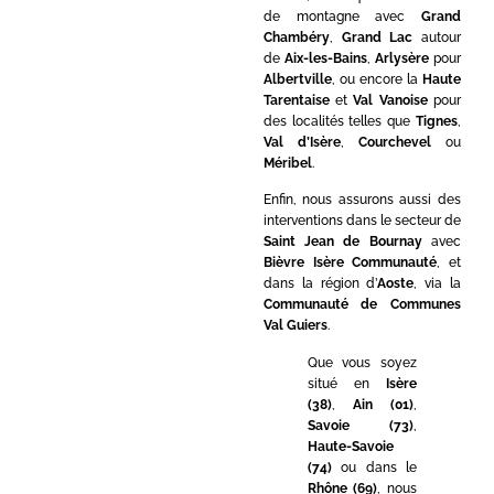
de montagne avec
Grand
Chambéry
,
Grand Lac
autour
de
Aix-les-Bains
,
Arlysère
pour
Albertville
, ou encore la
Haute
Tarentaise
et
Val Vanoise
pour
des localités telles que
Tignes
,
Val d’Isère
,
Courchevel
ou
Méribel
.
Enfin, nous assurons aussi des
interventions dans le secteur de
Saint Jean de Bournay
avec
Bièvre Isère Communauté
, et
dans la région d’
Aoste
, via la
Communauté de Communes
Val Guiers
.
Que vous soyez
situé en
Isère
(38)
,
Ain (01)
,
Savoie (73)
,
Haute-Savoie
(74)
ou dans le
Rhône (69)
, nous