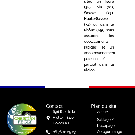
situé en
Isère
(38)
,
Ain (01)
,
Savoie (73)
,
Haute-Savoie
(74)
ou dans le
Rhône (69)
, nous
assurons des
déplacements
rapides et un
accompagnement
personnalisé
partout dans la
région.
Contact
Plan du site
696 Rte de la
Accueil
Frette, 38110
Sablage /
Dolomieu
Décapage
Aérogommage
06 76 10 25 23