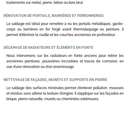
traitements sur métal, pierre, béton ou bois brut.
RÉNOVATION DE PORTAILS, BARRIÈRES ET FERRONNERIES
Le sablage est idéal pour remettre à nu les portails métalliques, garde-
corps ou barrières en fer forgé avant thermolaquage ou peinture. Il
permet d’éliminer la rouille et les couches anciennes en profondeur.
DÉCAPAGE DE RADIATEURS ET ÉLÉMENTS EN FONTE
Nous intervenons sur les radiateurs en fonte anciens pour retirer les
anciennes peintures, poussières incrustées et traces de corrosion, en
vue d’une rénovation ou d’un revernissage.
NETTOYAGE DE FAÇADES, MURETS ET SUPPORTS EN PIERRE
Le sablage des surfaces minérales permet d’enlever pollution, mousses
et résidus sans altérer la texture d’origine. Il s’applique sur les façades en
brique, pierre naturelle, murets ou cheminées extérieures.