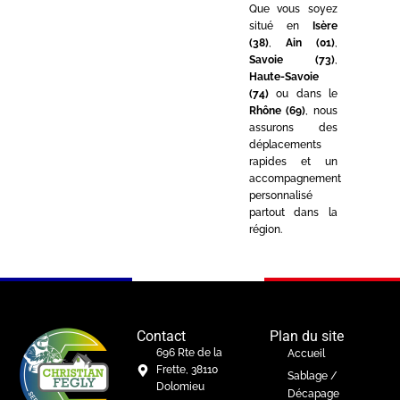
Que vous soyez
situé en
Isère
(38)
,
Ain (01)
,
Savoie (73)
,
Haute-Savoie
(74)
ou dans le
Rhône (69)
, nous
assurons des
déplacements
rapides et un
accompagnement
personnalisé
partout dans la
région.
Contact
Plan du site
696 Rte de la
Accueil
Frette, 38110
Sablage /
Dolomieu
Décapage