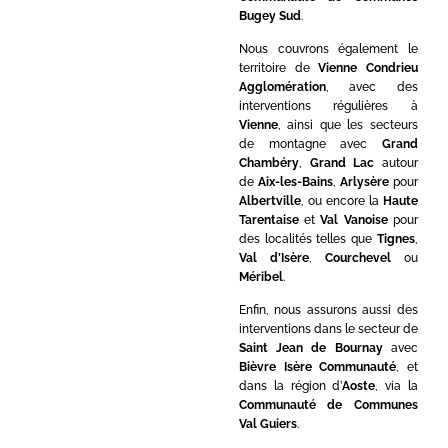
Bugey Sud
.
Nous couvrons également le
territoire de
Vienne Condrieu
Agglomération
, avec des
interventions régulières à
Vienne
, ainsi que les secteurs
de montagne avec
Grand
Chambéry
,
Grand Lac
autour
de
Aix-les-Bains
,
Arlysère
pour
Albertville
, ou encore la
Haute
Tarentaise
et
Val Vanoise
pour
des localités telles que
Tignes
,
Val d’Isère
,
Courchevel
ou
Méribel
.
Enfin, nous assurons aussi des
interventions dans le secteur de
Saint Jean de Bournay
avec
Bièvre Isère Communauté
, et
dans la région d’
Aoste
, via la
Communauté de Communes
Val Guiers
.