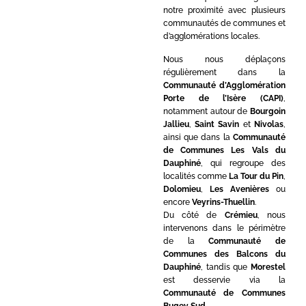
notre proximité avec plusieurs
communautés de communes et
d’agglomérations locales.
Nous nous déplaçons
régulièrement dans la
Communauté d’Agglomération
Porte de l’Isère (CAPI)
,
notamment autour de
Bourgoin
Jallieu
,
Saint Savin
et
Nivolas
,
ainsi que dans la
Communauté
de Communes Les Vals du
Dauphiné
, qui regroupe des
localités comme
La Tour du Pin
,
Dolomieu
,
Les Avenières
ou
encore
Veyrins-Thuellin
.
Du côté de
Crémieu
, nous
intervenons dans le périmètre
de la
Communauté de
Communes des Balcons du
Dauphiné
, tandis que
Morestel
est desservie via la
Communauté de Communes
Bugey Sud
.