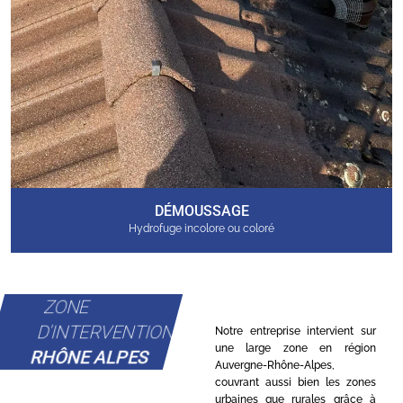
DÉMOUSSAGE
Hydrofuge incolore ou coloré
ZONE
D'INTERVENTION
Notre entreprise intervient sur
une large zone en région
RHÔNE ALPES
Auvergne-Rhône-Alpes,
couvrant aussi bien les zones
urbaines que rurales grâce à