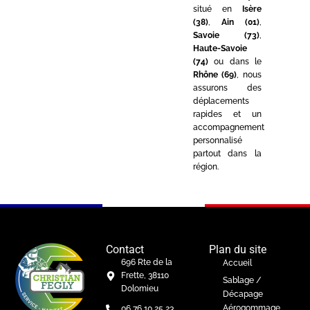
situé en
Isère
(38)
,
Ain (01)
,
Savoie (73)
,
Haute-Savoie
(74)
ou dans le
Rhône (69)
, nous
assurons des
déplacements
rapides et un
accompagnement
personnalisé
partout dans la
région.
Contact
Plan du site
696 Rte de la
Accueil
Frette, 38110
Sablage /
Dolomieu
Décapage
Aérogommage
06 76 10 25 23