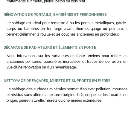
traitements sur métal, pierre, béton ou bois brut.
RÉNOVATION DE PORTAILS, BARRIÈRES ET FERRONNERIES
Le sablage est idéal pour remettre à nu les portails métalliques, garde-
corps ou barrières en fer forgé avant thermolaquage ou peinture. Il
permet d’éliminer la rouille et les couches anciennes en profondeur.
DÉCAPAGE DE RADIATEURS ET ÉLÉMENTS EN FONTE
Nous intervenons sur les radiateurs en fonte anciens pour retirer les
anciennes peintures, poussières incrustées et traces de corrosion, en
vue d’une rénovation ou d’un revernissage.
NETTOYAGE DE FAÇADES, MURETS ET SUPPORTS EN PIERRE
Le sablage des surfaces minérales permet d’enlever pollution, mousses
et résidus sans altérer la texture d’origine. Il s’applique sur les façades en
brique, pierre naturelle, murets ou cheminées extérieures.