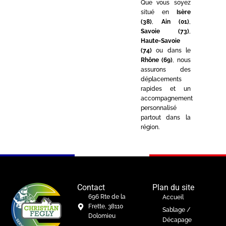
Que vous soyez
situé en
Isère
(38)
,
Ain (01)
,
Savoie (73)
,
Haute-Savoie
(74)
ou dans le
Rhône (69)
, nous
assurons des
déplacements
rapides et un
accompagnement
personnalisé
partout dans la
région.
Contact
Plan du site
696 Rte de la
Accueil
Frette, 38110
Sablage /
Dolomieu
Décapage