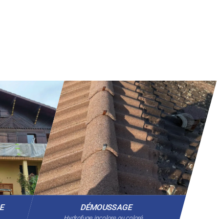
GE
DÉMOUSSAGE
Hydrofuge incolore ou coloré