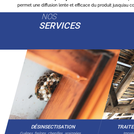
permet une diffusion lente et efficace du produit jusqu’au 
NOS
SERVICES
DÉSINSECTISATION
TRAIT
Guêpes, frelons, chenilles, araignées…
Imprég