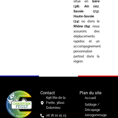
situé en
Isère
(38)
,
Ain (01)
,
Savoie (73)
,
Haute-Savoie
(74)
ou dans le
Rhône (69)
, nous
assurons des
déplacements
rapides et un
accompagnement
personnalisé
partout dans la
région.
Contact
Plan du site
696 Rte de la
Accueil
Frette, 38110
Sablage /
Dolomieu
Décapage
Aérogommage
06 76 10 25 23