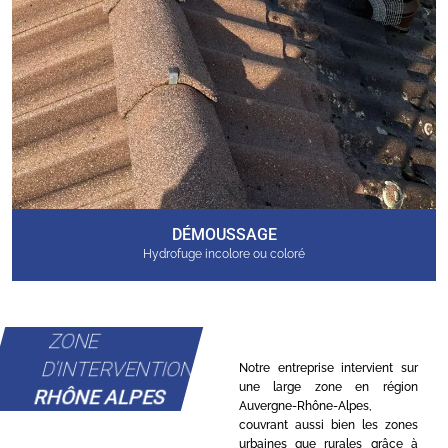
DÉMOUSSAGE
Hydrofuge incolore ou coloré
ZONE
D'INTERVENTION
Notre entreprise intervient sur
une large zone en région
RHÔNE ALPES
Auvergne-Rhône-Alpes,
couvrant aussi bien les zones
urbaines que rurales grâce à