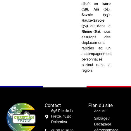
situé en
Isère
(38)
,
Ain (01)
,
Savoie (73)
,
Haute-Savoie
(74)
ou dans le
Rhône (69)
, nous
assurons des
déplacements
rapides et un
accompagnement
personnalisé
partout dans la
région.
Contact
Plan du site
696 Rte de la
Accueil
Frette, 38110
Sablage /
Dolomieu
Décapage
Aérogommage
06 76 10 25 23