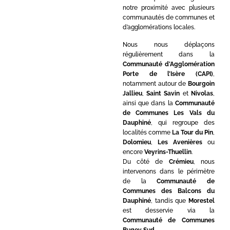
notre proximité avec plusieurs
communautés de communes et
d’agglomérations locales.
Nous nous déplaçons
régulièrement dans la
Communauté d’Agglomération
Porte de l’Isère (CAPI)
,
notamment autour de
Bourgoin
Jallieu
,
Saint Savin
et
Nivolas
,
ainsi que dans la
Communauté
de Communes Les Vals du
Dauphiné
, qui regroupe des
localités comme
La Tour du Pin
,
Dolomieu
,
Les Avenières
ou
encore
Veyrins-Thuellin
.
Du côté de
Crémieu
, nous
intervenons dans le périmètre
de la
Communauté de
Communes des Balcons du
Dauphiné
, tandis que
Morestel
est desservie via la
Communauté de Communes
Bugey Sud
.