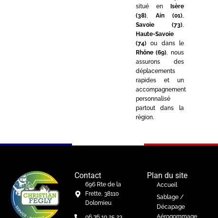
situé en
Isère
(38)
,
Ain (01)
,
Savoie (73)
,
Haute-Savoie
(74)
ou dans le
Rhône (69)
, nous
assurons des
déplacements
rapides et un
accompagnement
personnalisé
partout dans la
région.
Contact
Plan du site
696 Rte de la
Accueil
Frette, 38110
Sablage /
Dolomieu
Décapage
Aérogommage
06 76 10 25 23