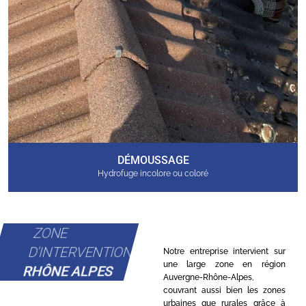
DÉMOUSSAGE
Hydrofuge incolore ou coloré
ZONE
D'INTERVENTION
Notre entreprise intervient sur
une large zone en région
RHÔNE ALPES
Auvergne-Rhône-Alpes,
couvrant aussi bien les zones
urbaines que rurales grâce à