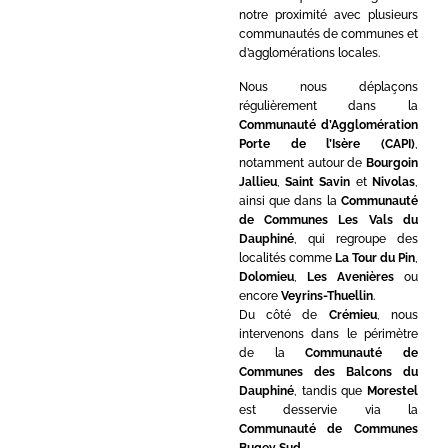
notre proximité avec plusieurs
communautés de communes et
d’agglomérations locales.
Nous nous déplaçons
régulièrement dans la
Communauté d’Agglomération
Porte de l’Isère (CAPI)
,
notamment autour de
Bourgoin
Jallieu
,
Saint Savin
et
Nivolas
,
ainsi que dans la
Communauté
de Communes Les Vals du
Dauphiné
, qui regroupe des
localités comme
La Tour du Pin
,
Dolomieu
,
Les Avenières
ou
encore
Veyrins-Thuellin
.
Du côté de
Crémieu
, nous
intervenons dans le périmètre
de la
Communauté de
Communes des Balcons du
Dauphiné
, tandis que
Morestel
est desservie via la
Communauté de Communes
Bugey Sud
.