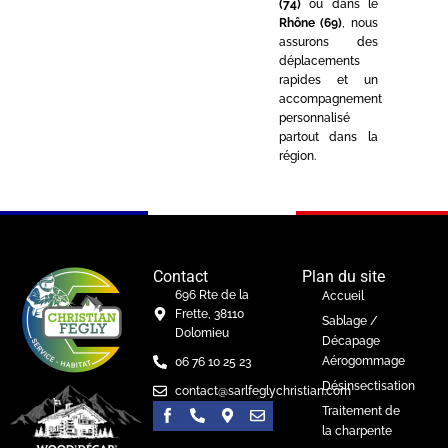
(74)
ou dans le
Rhône (69)
, nous
assurons des
déplacements
rapides et un
accompagnement
personnalisé
partout dans la
région.
Contact
Plan du site
696 Rte de la
Accueil
Frette, 38110
Sablage /
Dolomieu
Décapage
Aérogommage
06 76 10 25 23
Désinsectisation
contact@sarlfeglychristian.com
Traitement de
la charpente