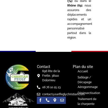
(74)
ou dans le
Rhône (69)
, nous
assurons des
déplacements
rapides et un
accompagnement
personnalisé
partout dans la
région.
Contact
Plan du site
696 Rte de la
Accueil
Frette, 38110
Sablage /
Dolomieu
Décapage
Aérogommage
06 76 10 25 23
Désinsectisation
contact@sarlfeglychristian.com
Traitement de
la charpente