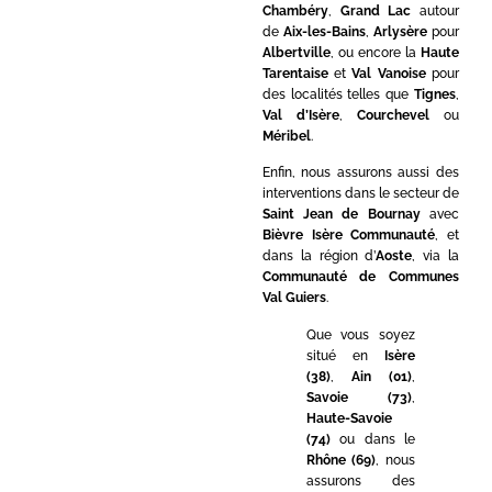
Chambéry
,
Grand Lac
autour
de
Aix-les-Bains
,
Arlysère
pour
Albertville
, ou encore la
Haute
Tarentaise
et
Val Vanoise
pour
des localités telles que
Tignes
,
Val d’Isère
,
Courchevel
ou
Méribel
.
Enfin, nous assurons aussi des
interventions dans le secteur de
Saint Jean de Bournay
avec
Bièvre Isère Communauté
, et
dans la région d’
Aoste
, via la
Communauté de Communes
Val Guiers
.
Que vous soyez
situé en
Isère
(38)
,
Ain (01)
,
Savoie (73)
,
Haute-Savoie
(74)
ou dans le
Rhône (69)
, nous
assurons des