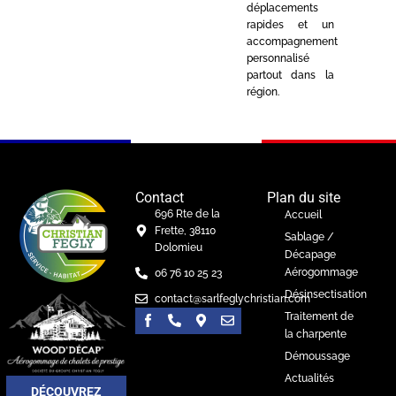
déplacements
rapides et un
accompagnement
personnalisé
partout dans la
région.
Contact
Plan du site
696 Rte de la
Accueil
Frette, 38110
Sablage /
Dolomieu
Décapage
Aérogommage
06 76 10 25 23
Désinsectisation
contact@sarlfeglychristian.com
Traitement de
la charpente
Démoussage
Actualités
DÉCOUVREZ