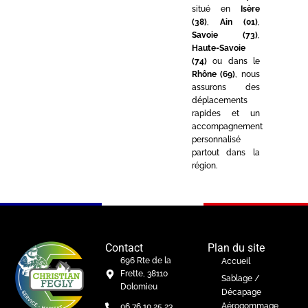
situé en
Isère
(38)
,
Ain (01)
,
Savoie (73)
,
Haute-Savoie
(74)
ou dans le
Rhône (69)
, nous
assurons des
déplacements
rapides et un
accompagnement
personnalisé
partout dans la
région.
Contact
Plan du site
696 Rte de la
Accueil
Frette, 38110
Sablage /
Dolomieu
Décapage
Aérogommage
06 76 10 25 23