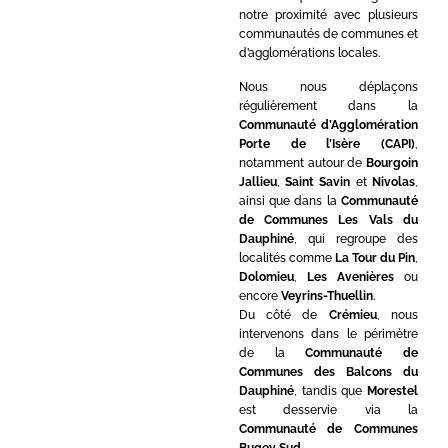
notre proximité avec plusieurs
communautés de communes et
d’agglomérations locales.
Nous nous déplaçons
régulièrement dans la
Communauté d’Agglomération
Porte de l’Isère (CAPI)
,
notamment autour de
Bourgoin
Jallieu
,
Saint Savin
et
Nivolas
,
ainsi que dans la
Communauté
de Communes Les Vals du
Dauphiné
, qui regroupe des
localités comme
La Tour du Pin
,
Dolomieu
,
Les Avenières
ou
encore
Veyrins-Thuellin
.
Du côté de
Crémieu
, nous
intervenons dans le périmètre
de la
Communauté de
Communes des Balcons du
Dauphiné
, tandis que
Morestel
est desservie via la
Communauté de Communes
Bugey Sud
.