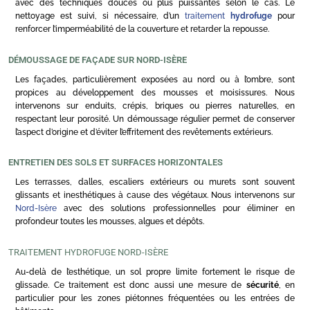
avec des techniques douces ou plus puissantes selon le cas. Le
nettoyage est suivi, si nécessaire, d’un
traitement
hydrofuge
pour
renforcer l’imperméabilité de la couverture et retarder la repousse.
DÉMOUSSAGE DE FAÇADE SUR NORD-ISÈRE
Les façades, particulièrement exposées au nord ou à l’ombre, sont
propices au développement des mousses et moisissures. Nous
intervenons sur enduits, crépis, briques ou pierres naturelles, en
respectant leur porosité. Un démoussage régulier permet de conserver
l’aspect d’origine et d’éviter l’effritement des revêtements extérieurs.
ENTRETIEN DES SOLS ET SURFACES HORIZONTALES
Les terrasses, dalles, escaliers extérieurs ou murets sont souvent
glissants et inesthétiques à cause des végétaux. Nous intervenons sur
Nord-Isère
avec des solutions professionnelles pour éliminer en
profondeur toutes les mousses, algues et dépôts.
TRAITEMENT HYDROFUGE NORD-ISÈRE
Au-delà de l’esthétique, un sol propre limite fortement le risque de
glissade. Ce traitement est donc aussi une mesure de
sécurité
, en
particulier pour les zones piétonnes fréquentées ou les entrées de