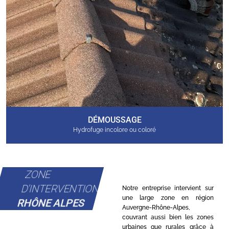
DÉMOUSSAGE
Hydrofuge incolore ou coloré
ZONE
D'INTERVENTION
Notre entreprise intervient sur
une large zone en région
RHÔNE ALPES
Auvergne-Rhône-Alpes,
couvrant aussi bien les zones
urbaines que rurales grâce à