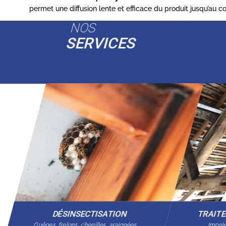
permet une diffusion lente et efficace du produit jusqu’au 
NOS
SERVICES
DÉSINSECTISATION
TRAIT
Guêpes, frelons, chenilles, araignées…
Imprég