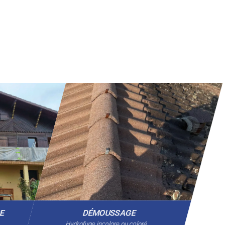
GE
DÉMOUSSAGE
Hydrofuge incolore ou coloré