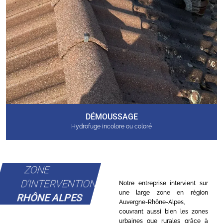
DÉMOUSSAGE
Hydrofuge incolore ou coloré
ZONE
D'INTERVENTION
Notre entreprise intervient sur
une large zone en région
RHÔNE ALPES
Auvergne-Rhône-Alpes,
couvrant aussi bien les zones
urbaines que rurales grâce à