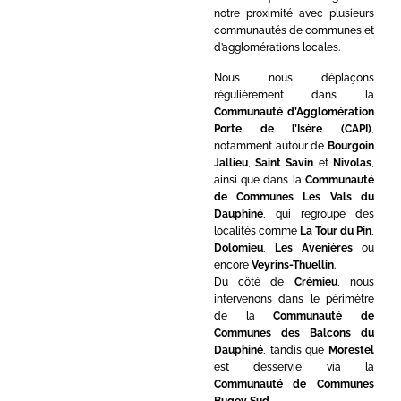
notre proximité avec plusieurs
communautés de communes et
d’agglomérations locales.
Nous nous déplaçons
régulièrement dans la
Communauté d’Agglomération
Porte de l’Isère (CAPI)
,
notamment autour de
Bourgoin
Jallieu
,
Saint Savin
et
Nivolas
,
ainsi que dans la
Communauté
de Communes Les Vals du
Dauphiné
, qui regroupe des
localités comme
La Tour du Pin
,
Dolomieu
,
Les Avenières
ou
encore
Veyrins-Thuellin
.
Du côté de
Crémieu
, nous
intervenons dans le périmètre
de la
Communauté de
Communes des Balcons du
Dauphiné
, tandis que
Morestel
est desservie via la
Communauté de Communes
Bugey Sud
.