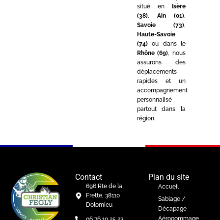
situé en
Isère
(38)
,
Ain (01)
,
Savoie (73)
,
Haute-Savoie
(74)
ou dans le
Rhône (69)
, nous
assurons des
déplacements
rapides et un
accompagnement
personnalisé
partout dans la
région.
Contact
Plan du site
696 Rte de la
Accueil
Frette, 38110
Sablage /
Dolomieu
Décapage
Aérogommage
06 76 10 25 23